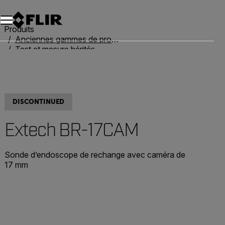
Unread messages
Modèle
Supprimer
articles
article
Ajouter au panier
Ajouté au panier
Produits
Anciennes gammes de produits
Test et mesure hérités
Extech BR-17CAM
DISCONTINUED
Extech BR-17CAM
Sonde d’endoscope de rechange avec caméra de
17 mm