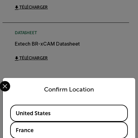
TÉLÉCHARGER
DATASHEET
Extech BR-xCAM Datasheet
TÉLÉCHARGER
Select your preferred country and language from the options 
Confirm Location
Export Restrictions
Available Locations
The information contained in this page pertains
United States
to products that may be subject to the
International Traffic in Arms Regulations (ITAR)
(22 C.F.R. Sections 120-130) or the Export
France
Administration Regulations (EAR) (15 C.F.R.