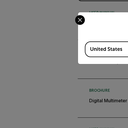
USER MANUAL
Select your preferred co
Manuel d’utilisati
Available Locations
United States
DATASHEET
Fiche technique
BROCHURE
Digital Multimete