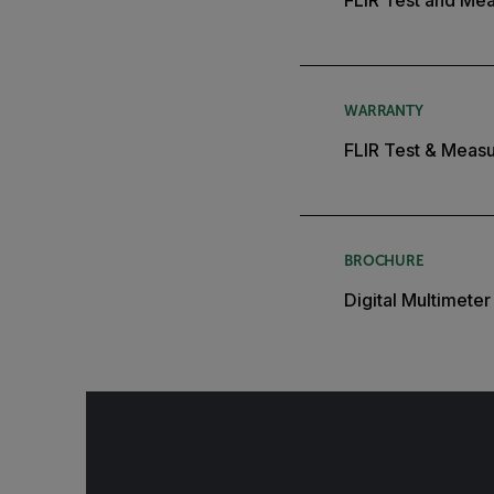
FLIR Test and Mea
WARRANTY
FLIR Test & Meas
BROCHURE
Digital Multimete