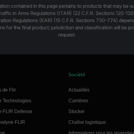
tion contained in this page pertains to products that may be su
Traffic in Arms Regulations (ITAR) (22 C.F.R. Sections 120-130
ration Regulations (EAR) (15 C.F.R. Sections 730-774) depen
ns for the final product; jurisdiction and classification will be 
request.
Société
 de Flir
Actualités
e Technologies
Carrières
e FLIR Defense
Stocker
edyne FLIR
Chaîne logistique
ine
Informations pour les revendeu