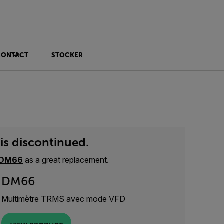
CONTACT
STOCKER
is discontinued.
DM66
as a great replacement.
DM66
Multimètre TRMS avec mode VFD