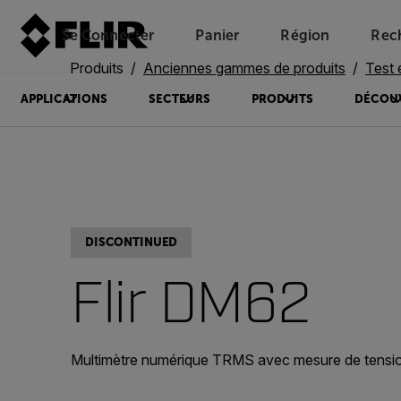
Se Connecter
Panier
Région
Rec
Unread messages
Modèle
Supprimer
articles
article
Ajouter au panier
Ajouté au panier
Produits
Anciennes gammes de produits
Test 
APPLICATIONS
SECTEURS
PRODUITS
DÉCOU
DISCONTINUED
Flir DM62
Multimètre numérique TRMS avec mesure de tensi