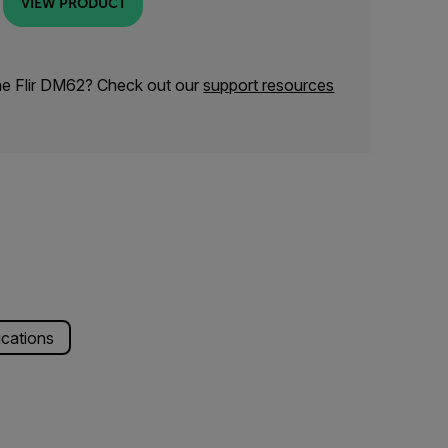
VIEW PRODUCT
he Flir DM62? Check out our
support resources
ications