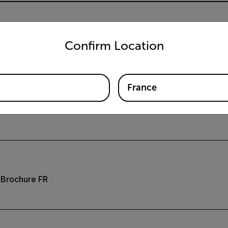
untry and language from the options below to access the appro
on de la DM6x Series
Confirm Location
France
 du DM62 DM66
r Brochure FR