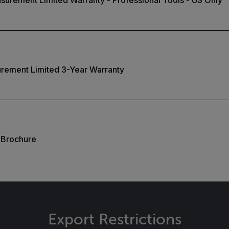
surement Limited Warranty - Professional Tools - US Only
urement Limited 3-Year Warranty
r Brochure
Export Restrictions