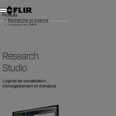
Unread messages
Modèle
Supprimer
articles
article
Ajouter au panier
Ajouté au panier
Produits
Recherche et science
Logiciel de R&D
Research Studio
Research
Studio
Logiciel de visualisation,
d’enregistrement et d’analyse