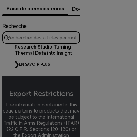
Base de connaissances
Documents
Logiciel et f
Recherche
Research Studio Turning
Thermal Data into Insight
EN SAVOIR PLUS
Export Restrictions
The information contained in this
page pertains to products that may
be subject to the International
Traffic in Arms Regulations (ITAR)
(22 C.F.R. Sections 120-130) or
the Export Administration