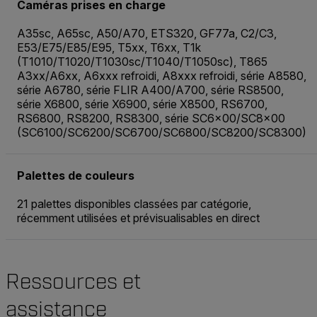
Caméras prises en charge
A35sc, A65sc, A50/A70, ETS320, GF77a, C2/C3,
E53/E75/E85/E95, T5xx, T6xx, T1k
(T1010/T1020/T1030sc/T1040/T1050sc), T865
A3xx/A6xx, A6xxx refroidi, A8xxx refroidi, série A8580,
série A6780, série FLIR A400/A700, série RS8500,
série X6800, série X6900, série X8500, RS6700,
RS6800, RS8200, RS8300, série SC6x00/SC8x00
(SC6100/SC6200/SC6700/SC6800/SC8200/SC8300)
Palettes de couleurs
21 palettes disponibles classées par catégorie,
récemment utilisées et prévisualisables en direct
Ressources et
assistance