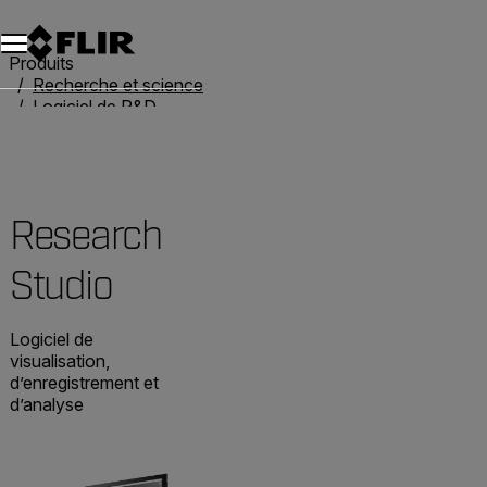
Unread messages
Modèle
Supprimer
articles
article
Ajouter au panier
Ajouté au panier
Produits
Recherche et science
Logiciel de R&D
Research Studio
Research
Studio
Logiciel de
visualisation,
d’enregistrement et
d’analyse