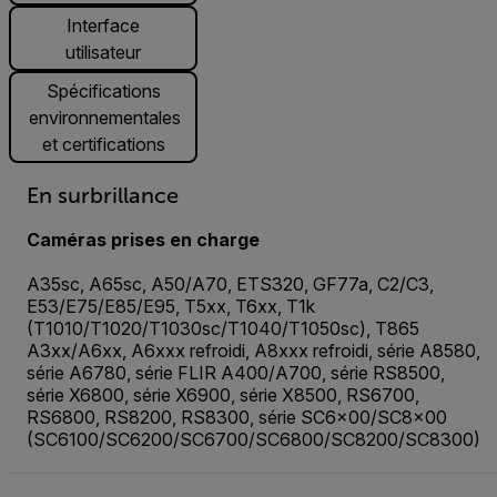
Interface
utilisateur
Spécifications
environnementales
et certifications
En surbrillance
Caméras prises en charge
A35sc, A65sc, A50/A70, ETS320, GF77a, C2/C3,
E53/E75/E85/E95, T5xx, T6xx, T1k
(T1010/T1020/T1030sc/T1040/T1050sc), T865
A3xx/A6xx, A6xxx refroidi, A8xxx refroidi, série A8580,
série A6780, série FLIR A400/A700, série RS8500,
série X6800, série X6900, série X8500, RS6700,
RS6800, RS8200, RS8300, série SC6x00/SC8x00
(SC6100/SC6200/SC6700/SC6800/SC8200/SC8300)