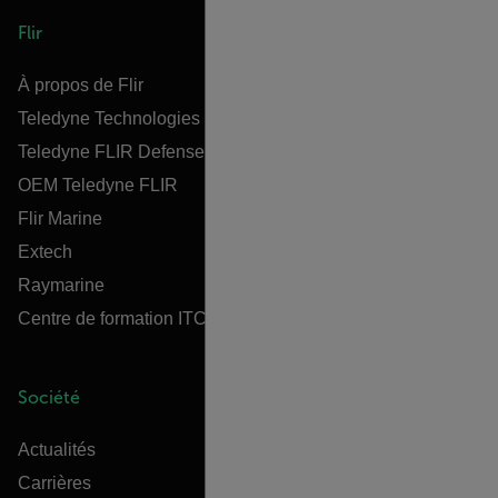
Flir
À propos de Flir
Teledyne Technologies
Teledyne FLIR Defense
OEM Teledyne FLIR
Flir Marine
Extech
Raymarine
Centre de formation ITC
Société
Actualités
Carrières