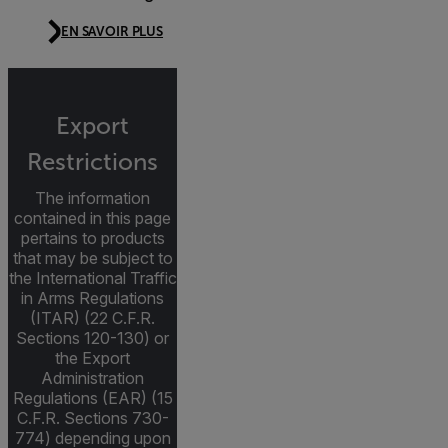
EN SAVOIR PLUS
Export
Restrictions
The information
contained in this page
pertains to products
that may be subject to
the International Traffic
in Arms Regulations
(ITAR) (22 C.F.R.
Sections 120-130) or
the Export
Administration
Regulations (EAR) (15
C.F.R. Sections 730-
774) depending upon