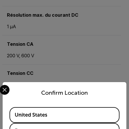
Résolution max. du courant DC
1 µA
Tension CA
200 V, 600 V
Tension CC
Select your preferred country and language from the options 
200 mV, 2000 mV, 20 V, 200 V, 600 V
Confirm Location
Test de diodes
Available Locations
Yes
United States