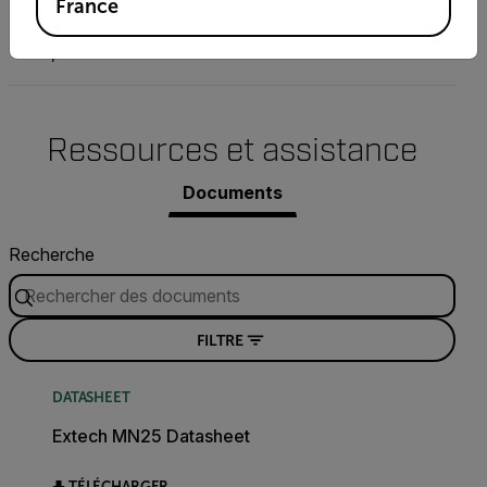
France
Test de la batterie
9 V, 1.5 V
Ressources et assistance
Documents
Recherche
FILTRE
DATASHEET
Extech MN25 Datasheet
TÉLÉCHARGER