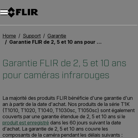
Unread messages
Modèle
Supprimer
articles
article
Ajouter au panier
Ajouté au panier
Home
Support
Garantie
Garantie FLIR de 2, 5 et 10 ans pour caméras infrarouges
Garantie FLIR de 2, 5 et 10 ans
pour caméras infrarouges
La majorité des produits FLIR bénéficie d'une garantie d'un
an à partir de la date d'achat. Nos produits de la série T1K
(T1010, T1020, T1040, T1030sc, T1050sc) sont également
couverts par une garantie étendue de 2, 5 et 10 ans si le
produit est enregistré
dans les 60 jours suivant la date
d'achat. La garantie de 2, 5 et 10 ans couvre les
composants de la caméra pendant les délais suivants :