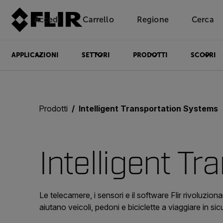
Accedi
Carrello
Regione
Cerca
Unread messages
Modello
Rimuovi
articoli
articolo
Aggiungi al carrello
Aggiunto al carrello
APPLICAZIONI
SETTORI
PRODOTTI
SCOPRI
Prodotti
Intelligent Transportation Systems
Intelligent T
Le telecamere, i sensori e il software Flir rivoluziona
aiutano veicoli, pedoni e biciclette a viaggiare in s