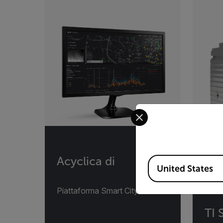
Select your preferred co
Acyclica di
Available Locations
United States
Piattaforma Smart City ’di Flir
TI 