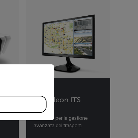
priate version of our website.
Cameleon ITS
Software per la gestione
avanzata dei trasporti