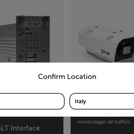
untry and language from the options below to access the appro
Confirm Location
FC T2-Series
Italy
Termocamera per il
monitoraggio del traffico
SLT Interface