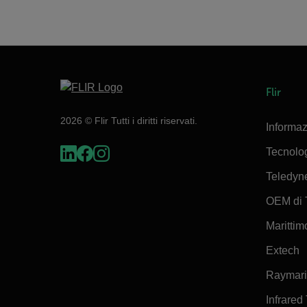
Flir
2026 © Flir Tutti i diritti riservati.
Informaz
Tecnolo
Teledyn
OEM di 
Marittimo
Extech
Raymar
Infrared