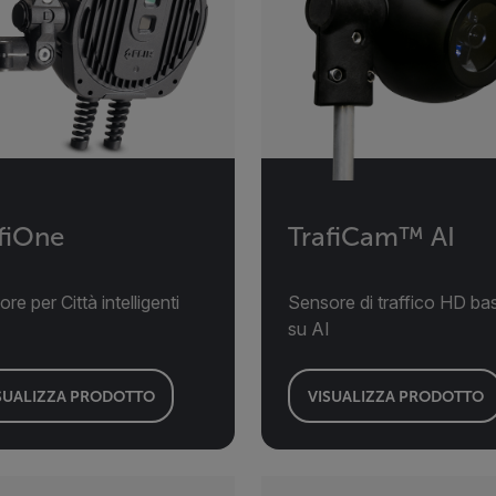
fiOne
TrafiCam™ AI
re per Città intelligenti
Sensore di traffico HD ba
su AI
SUALIZZA PRODOTTO
VISUALIZZA PRODOTTO