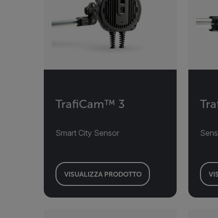
TrafiCam™ 3
Tra
Smart City Sensor
Senso
VISUALIZZA PRODOTTO
VI