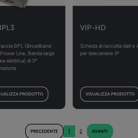
BPL3
VIP-HD
rfaccia BPL (Broadband
Scheda di raccolta dati e
 Power Line, Banda larga
per telecamere IP
nea elettrica) di 3°
razione
SUALIZZA PRODOTTO
VISUALIZZA PRODOTTO
1
2
PRECEDENTE
AVANTI