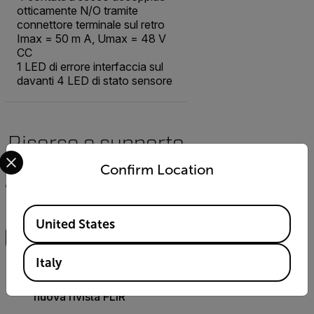
otticamente N/O tramite
connettore terminale sul retro
Imax = 50 m A, Umax = 48 V
CC
1 LED di errore interfaccia sul
davanti 4 LED di stato sensore
Risorse e supporto
Select your preferred country and language from the options 
Confirm Location
Knowledgebase
Documenti
Ricerca
Available Locations
United States
ARTICOLO
Italy
FLIR Innovare e Ispirare: una
nuova rivista FLIR