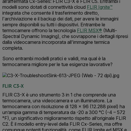
all’affermata Cx-Series: FLIR C3-X e FLIR C5. Entrambi i
modelli sono dotati di connettività cloud
FLIR Ignite™
integrata che consente il trasferimento diretto,
l'archiviazione e il backup dei dati, per avere le immagini
sempre disponibili su tutti i dispositivi. Entrambe le
termocamere offrono la tecnologia
FLIR MSX®
(Multi-
Spectral Dynamic Imaging), che sovrappone i dettagli ripresi
dalla videocamera incorporata all'immagine termica
completa.
Sono entrambi modelli pratici e validi, ma qual è la
termocamera migliore per le tue esigenze lavorative?
FLIR C3-X
FLIR C3-X è uno strumento 3 in 1 che comprende una
termocamera, una videocamera e un illuminatore. La
termocamera con risoluzione di 128 × 96 (12.288 pixel) ha
un’ampia gamma di temperatura da -20 a 300 °C (-4 – 572
°F), un significativo miglioramento rispetto all’originale FLIR
C2. È il modello entry-level della FLIR Cx-Series, ma offre
comunque potenti funzionalità, come FLIR Ignite ed MSX e