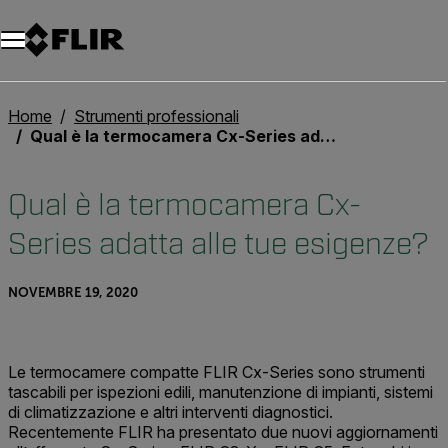
Unread messages
Modello
Rimuovi
articoli
articolo
Aggiungi al carrello
Aggiunto al carrello
Home
Strumenti professionali
Qual è la termocamera Cx-Series adatta alle tue esigenze?
Qual è la termocamera Cx-
Series adatta alle tue esigenze?
NOVEMBRE 19, 2020
Le termocamere compatte FLIR Cx-Series sono strumenti
tascabili per ispezioni edili, manutenzione di impianti, sistemi
di climatizzazione e altri interventi diagnostici.
Recentemente FLIR ha presentato due nuovi aggiornamenti