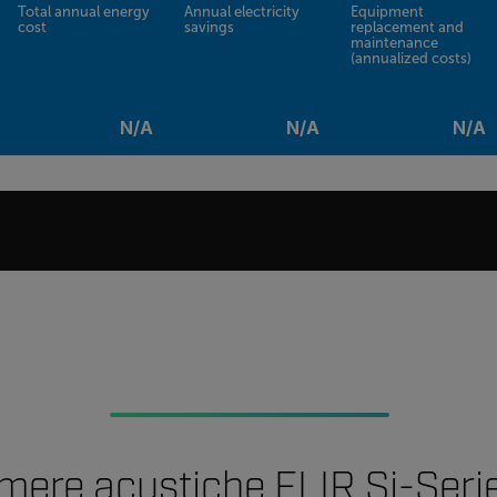
Total annual energy
Annual electricity
Equipment
cost
savings
replacement and
maintenance
(annualized costs)
N/A
N/A
N/A
mere acustiche FLIR Si-Series