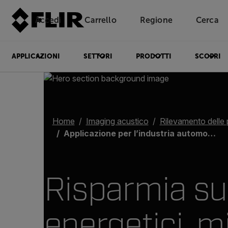
Accedi
Carrello
Regione
Cerca
Unread messages
Modello
Rimuovi
articoli
articolo
Aggiungi al carrello
Aggiunto al carrello
APPLICAZIONI
SETTORI
PRODOTTI
SCOPRI
Home
Imaging acustico
Rilevamento delle 
Applicazione per l’industria automobilistica
Risparmia sui
energetici, m