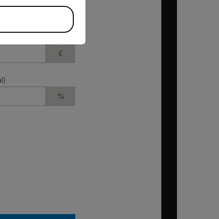
Hours
£
l)
%