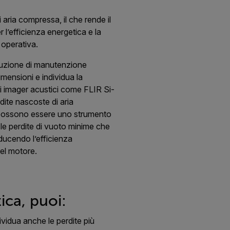
i aria compressa, il che rende il
r l’efficienza energetica e la
operativa.
oluzione di manutenzione
mensioni e individua la
li imager acustici come FLIR Si-
dite nascoste di aria
, possono essere uno strumento
 le perdite di vuoto minime che
iducendo l’efficienza
el motore.
ca, puoi:
ividua anche le perdite più