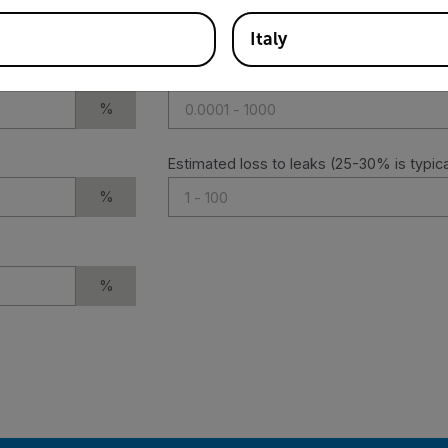
BHP
Italy
Cost of electricity per kWh
%
Estimated loss to leaks (25-30% is typica
%
%