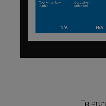
Cost when fully
Cost when
loaded
unloaded
N/A
N/A
Teleca