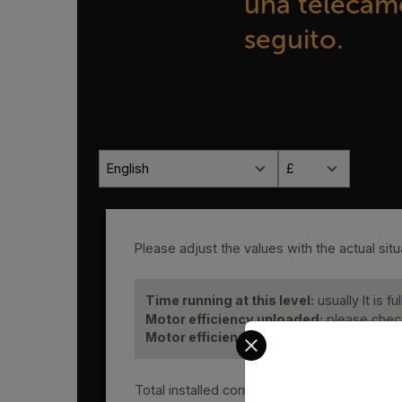
una telecame
seguito.
English
£
Please adjust the values with the actual situa
Time running at this level:
usually It is f
Motor efficiency unloaded:
please check
Select your preferred co
Motor efficiency fully loaded:
please ch
Total installed compressor power