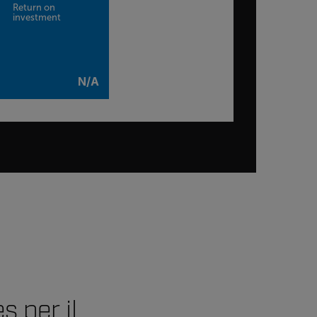
Return on
investment
N/A
 per il