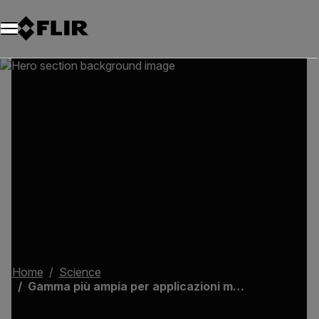
Unread messages
Modello
Rimuovi
articoli
articolo
Aggiungi al carrello
Aggiunto al carrello
Home
Science
Gamma più ampia per applicazioni maggiori