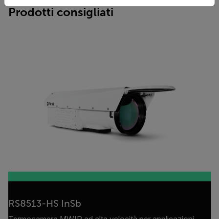
Prodotti consigliati
RS8513-HS InSb
Termocamera MWIR ad alta velocità per applicazioni