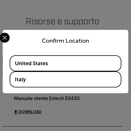
Risorse e supporto
Select your preferred country and language from the options 
Documenti
Confirm Location
Ricerca
Available Locations
United States
FILTRO
Italy
USER MANUAL
Manuale utente Extech EX430
DOWNLOAD