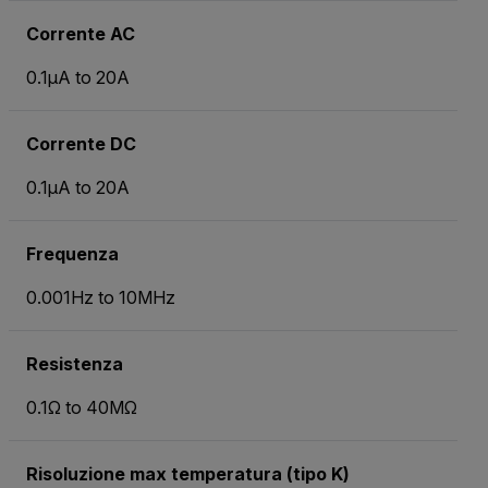
Corrente AC
0.1µA to 20A
Corrente DC
0.1µA to 20A
Frequenza
0.001Hz to 10MHz
Resistenza
0.1Ω to 40MΩ
Risoluzione max temperatura (tipo K)