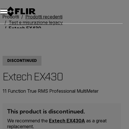
Unread messages
Modello
Rimuovi
articoli
articolo
Aggiungi al carrello
Aggiunto al carrello
Prodotti
Prodotti recedenti
Test e misurazione legacy
Extech EX430
DISCONTINUED
Extech EX430
11 Function True RMS Professional MultiMeter
This product is discontinued.
We recommend the
Extech EX430A
as a great
replacement.