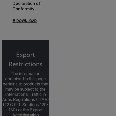
Declaration of
Conformity
DOWNLOAD
Export
Restrictions
The information
contained in this page
pertains to products that
may be subject to the
International Traffic in
Arms Regulations (ITAR)
(22 C.F.R. Sections 120-
130) or the Export
Administration