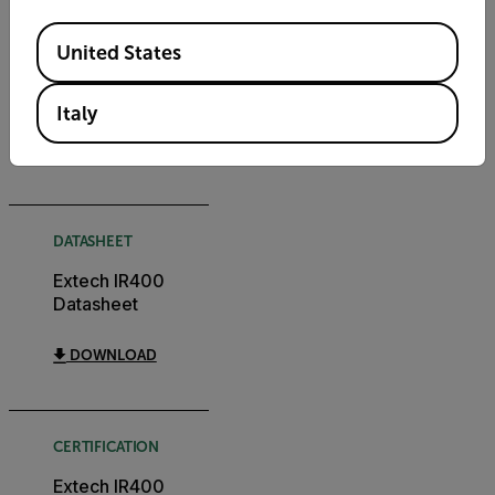
Available Locations
USER MANUAL
United States
Extech IR400 User
Manual
Italy
DOWNLOAD
DATASHEET
Extech IR400
Datasheet
DOWNLOAD
CERTIFICATION
Extech IR400