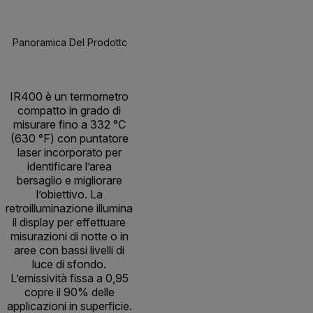
Panoramica Del Prodotto
Specifiche
Risorse E Suppor
BUY NOW
IR400 è un termometro
compatto in grado di
misurare fino a 332 °C
(630 °F) con puntatore
laser incorporato per
identificare l’area
bersaglio e migliorare
l’obiettivo. La
retroilluminazione illumina
il display per effettuare
misurazioni di notte o in
aree con bassi livelli di
luce di sfondo.
L’emissività fissa a 0,95
copre il 90% delle
applicazioni in superficie.