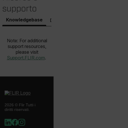
supporto
Language
Knowledgebase
Documenti
Software e firmware
Note: For additional
support resources,
please visit
Support.FLIR.com
.
customer_id
.AspNetCore.Correlation.[-
abcdefghijklmnopqrstuvwxyzABCDEFGHIJKLMNOPQRSTUVWXYZ_
2026 © Flir Tutti i
diritti riservati.
.AspNetCore.OpenIdConnect.Nonce.[-
abcdefghijklmnopqrstuvwxyzABCDEFGHIJKLMNOPQRSTUVWXYZ_