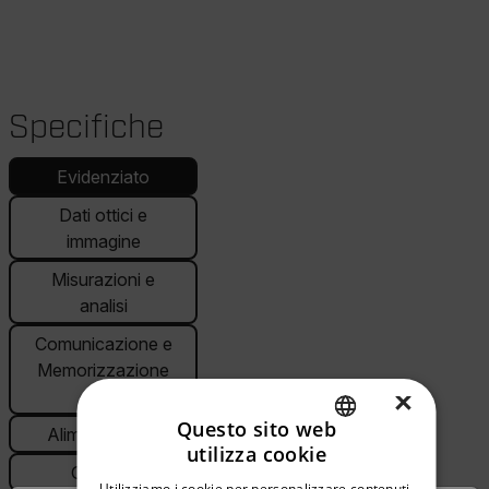
Specifiche
Evidenziato
Dati ottici e
immagine
Misurazioni e
analisi
Comunicazione e
Memorizzazione
dati
×
Questo sito web
Alimentazione
utilizza cookie
ENGLISH
Generali
Utilizziamo i cookie per personalizzare contenuti,