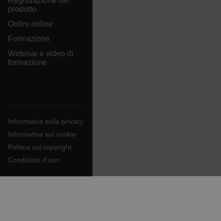
Registrazione del
prodotto
Ordini online
Formazione
X-Oracle-BMC-LBS-Route
Webinar e video di
formazione
EPiServer_Commerce_AnonymousId
Informativa sulla privacy
Informativa sui cookie
Politica sul copyright
Condizioni d'uso
__cf_bm
tdflang