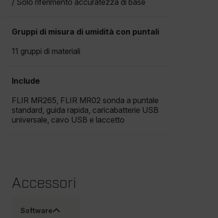
/ Solo riferimento accuratezza di base
Gruppi di misura di umidità con puntali
Strettamente necessari
Performance
Targeting
Funzionalità
11 gruppi di materiali
I cookie strettamente necessari consentono le
funzionalità principali del sito web come l"accesso
dell"utente e la gestione dell"account. Il sito web
Include
non può essere utilizzato correttamente senza i
cookie strettamente necessari.
FLIR MR265, FLIR MR02 sonda a puntale
Nome
standard, guida rapida, caricabatterie USB
universale, cavo USB e laccetto
cart_products_oids
cart_products_skus
cashrun_session_id
Accessori
cashrun_site_id
Software