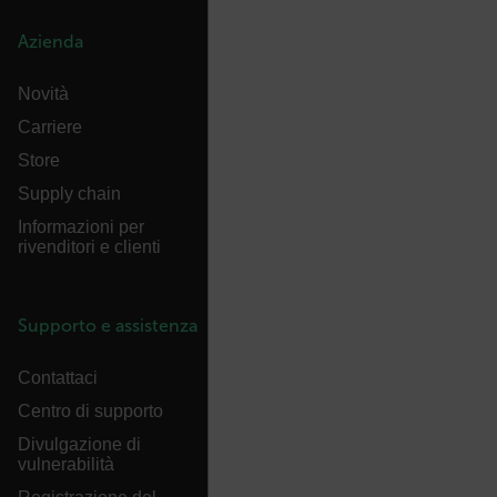
Azienda
FPLC
Novità
Carriere
Store
Supply chain
__cf_bm
Informazioni per
rivenditori e clienti
atgRecSessionId
Supporto e assistenza
Contattaci
atgRecVisitorId
Centro di supporto
Divulgazione di
UserGlobalization
vulnerabilità