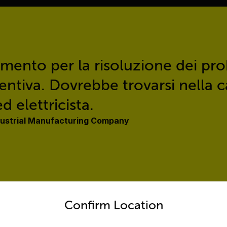
Quote
umento per la risoluzione dei pro
tiva. Dovrebbe trovarsi nella ca
 elettricista.
ndustrial Manufacturing Company
untry and language from the options below to access the appro
Confirm Location