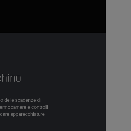
chino
to delle scadenze di
termocamere e controlli
ticare apparecchiature