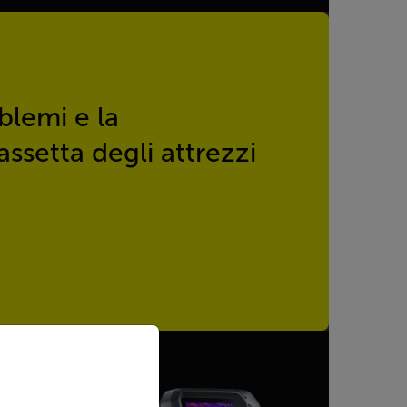
blemi e la
ssetta degli attrezzi
priate version of our website.