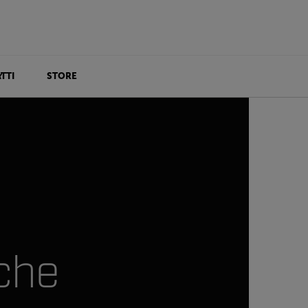
TTI
STORE
che