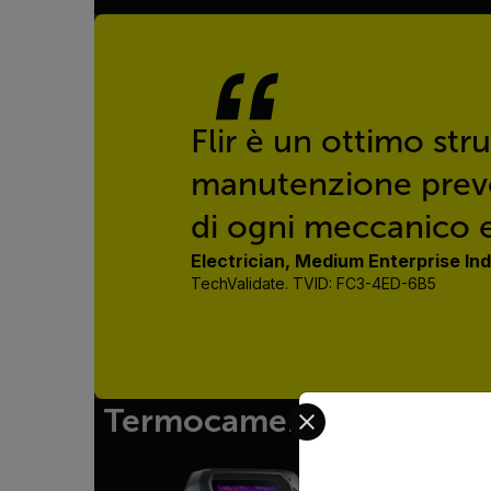
Flir è un ottimo str
manutenzione preven
di ogni meccanico ed
Electrician, Medium Enterprise I
TechValidate. TVID: FC3-4ED-6B5
Select your preferred co
Termocamere palmari