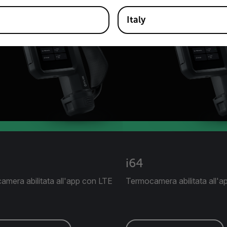
Italy
i64
mera abilitata all'app con LTE
Termocamera abilitata all'a