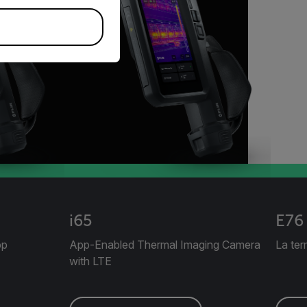
i65
E76
pp
App-Enabled Thermal Imaging Camera
La te
with LTE