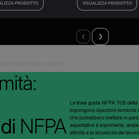
ALIZZA PRODOTTO
VISUALIZZA PRODOTTO
questa guida rapida e pratica
mità:
Le linee guida NFPA 70B della 
impongono ispezioni termiche og
 di
NFPA
che potrebbero mettere in peri
aspettative è importante, andare
attività e la sicurezza dei lav