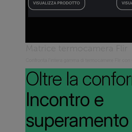
VISUALIZZA PRODOTTO
VISU
Matrice termocamera Flir
Confronta l'intera gamma di termocamere Flir con 
Oltre la confor
Incontro e
superamento