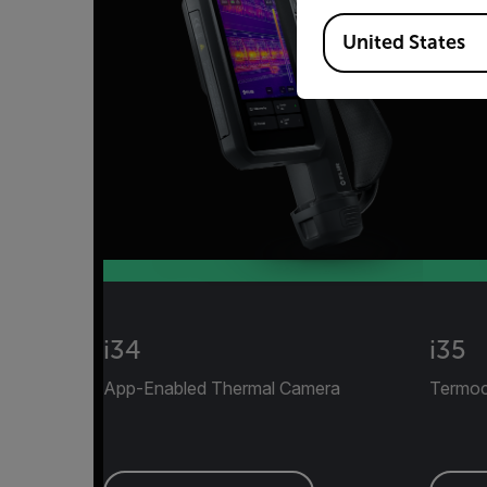
Available Locations
United States
i34
i35
App-Enabled Thermal Camera
Termoca