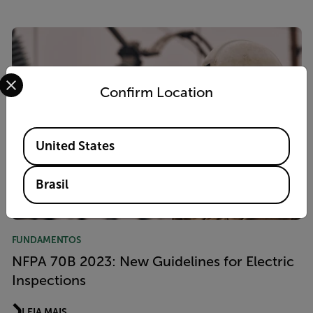
Select your preferred country and language from the options 
Confirm Location
Available Locations
United States
Brasil
FUNDAMENTOS
NFPA 70B 2023: New Guidelines for Electric
Inspections
LEIA MAIS