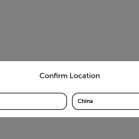
untry and language from the options below to access the appro
Confirm Location
China