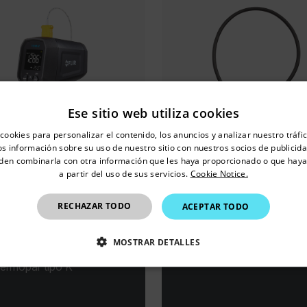
Ese sitio web utiliza cookies
untry and language from the options below to access the appro
cookies para personalizar el contenido, los anuncios y analizar nuestro tráf
Confirm Location
 información sobre su uso de nuestro sitio con nuestros socios de publicidad
den combinarla con otra información que les haya proporcionado o que haya
a partir del uso de sus servicios.
Cookie Notice.
Mexico
RECHAZAR TODO
ACEPTAR TODO
56-2™
CM57-2
MOSTRAR DETALLES
ómetro IR puntual 30:1
Pinza amperimétrica flexib
termopar tipo K
CTAMENTE NECESARIAS
COOKIES DE RENDIMIENTO
EFERENCIAS
COOKIES DE FUNCIONALIDAD