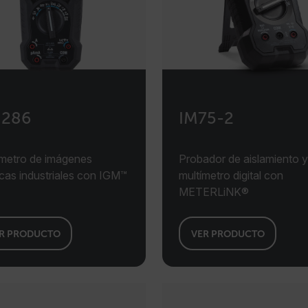
286
IM75-2
ímetro de imágenes
Probador de aislamiento y
cas industriales con IGM™
multímetro digital con
METERLiNK®
R PRODUCTO
VER PRODUCTO