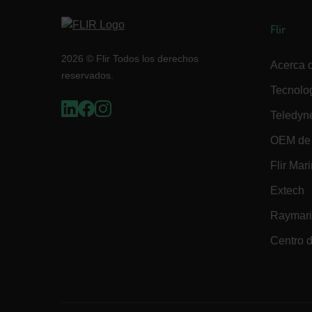
Flir
2026 © Flir Todos los derechos
Acerca d
reservados.
Tecnolo
customer_id
Teledyn
OEM de 
.AspNetCore.Correlation.[
abcdefghijklmnopqrstu
Flir Mar
Extech
Raymar
.AspNetCore.OpenIdConne
abcdefghijklmnopqrstu
Centro d
FPID