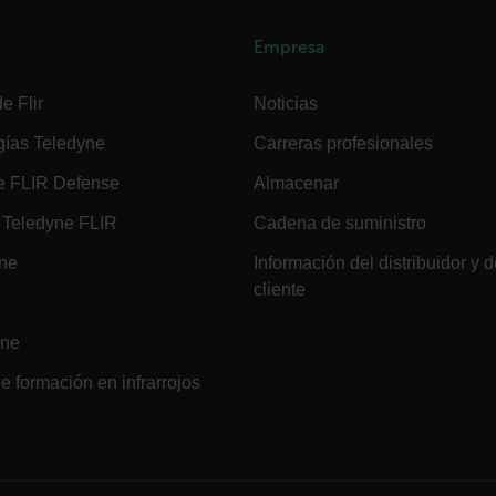
Empresa
e Flir
Noticias
gías Teledyne
Carreras profesionales
.flir.com
e FLIR Defense
Almacenar
Teledyne FLIR
Cadena de suministro
-
.flir.com
vwxyzABCDEFGHIJKLMNOPQRSTUVWXYZ_0123456789%]{40-100}
ine
Información del distribuidor y d
cliente
ine
ct.Nonce.[-
.flir.com
vwxyzABCDEFGHIJKLMNOPQRSTUVWXYZ_0123456789%]{40-300}
e formación en infrarrojos
Google
.flir.com