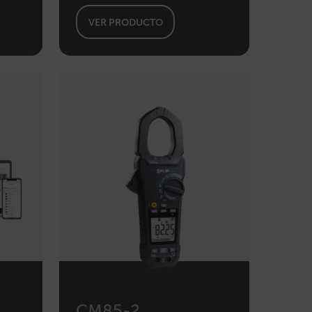
CHINESE
VER PRODUCTO
s de funcionalidad
usuario y la gestión de
/ Dominio
Vencimiento
Descripción
m
Sesión
Scalefast stores the identifiers of the
products contained in the cart
m
Sesión
Scalefast stores the identifiers of the
products contained in the cart
m
Sesión
Esta cookie se utiliza para mantener
una sesión de usuario anónima por el
servidor.
m
Sesión
Esta cookie se utiliza para identificar la
sesión del sitio web del usuario y las
preferencias a lo largo de su sesión de
navegación en Tile.com, mejorando la
experiencia del usuario manteniendo
las solicitudes de sesión en cada
página.
CM85-2