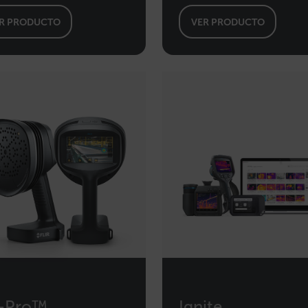
R PRODUCTO
VER PRODUCTO
ente necesarias
Cookies de rendimiento
Cookies de preferencias
Cookie
cesarias permiten la funcionalidad principal del sitio web, como el inicio de sesión de 
puede utilizar correctamente sin las cookies estrictamente necesarias.
Proveedor 
cart.flir.co
cart.flir.co
cart.flir.co
cart.flir.co
e Privacidad de Google
2-Pro™
Ignite