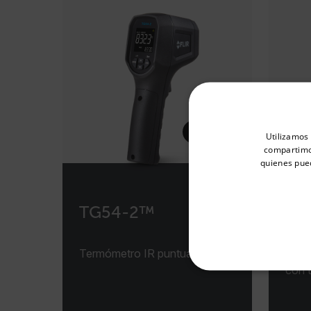
Select your preferred co
Utilizamos 
compartimos
quienes pue
Available Locations
United States
TG54-2™
TG
Termómetro IR puntual 20:1
Term
con 
COOKIES ESTRI
COOKIES DE PR