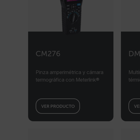
CM276
DM
Pinza amperimétrica y cámara
Mult
termográfica con Meterlink®
térmi
VER PRODUCTO
VE