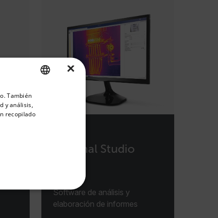
×
priate version of our website.
ico. También
ENGLISH
 y análisis,
GERMAN
n recopilado
FRENCH
SPANISH
Thermal Studio
PORTUGUESE
Suite
le
ITALIAN
Software de análisis y
KOREAN
elaboración de informes
JAPANESE