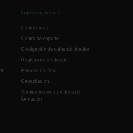
generalmente se recomienda una
mirada más detallada a cómo se usa en
un sitio web en particular. Sin embargo,
Soporte y servicio
en la mayoría de los casos, es probable
que se utilice para almacenar
preferencias de idioma, potencialmente
para ofrecer contenido en el idioma
Contáctenos
almacenado. La categoría ICC dada aquí
se basa en este uso.
Centro de soporte
1 año
The customer_id cookie stores a unique
vistor ID to remember user preferences
Divulgación de vulnerabilidades
and behavior for analytics and
marketing.
Registro de productos
15 minutos
The .AspNetCore.Correlation cookie
purpose is to prevent Cross-Site
el
Pedidos en línea
Request Forgery (CSRF) attacks during
the authentication flow to e ensure
that the authentication response
Capacitación
belongs to a request initiated by the
same client.
Seminarios web y vídeos de
15 minutos
This cookie determines the settings
formación
used to create the nonce cookie before
the cookie gets added to the response.
1 año 1 mes
Esta cookie se utiliza para rastrear el
comportamiento y las preferencias del
usuario para proporcionar una
experiencia más personalizada.