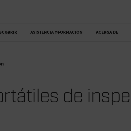
SCUBRIR
ASISTENCIA Y FORMACIÓN
ACERCA DE
ón
rtátiles de insp