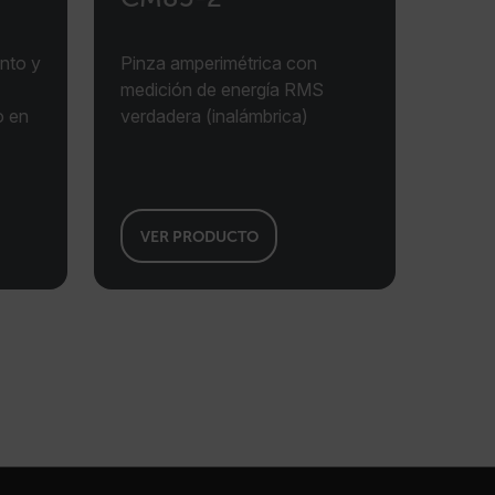
m
1 año
Esta cookie se utiliza para rastrear el
comportamiento del usuario en el sitio
web con fines de monitoreo y mejora
del rendimiento.
nto y
Pinza amperimétrica con
medición de energía RMS
m
1 año
Scalefast cookie for style and layout
elements
o en
verdadera (inalámbrica)
m
1 día
This cookie stores the current territory.
d.b2clogin.com
Sesión
Azure Active Directory B2C
authentication-related cookie that is
used for maintaining the request state.
Sesión
Esta cookie se utiliza para prevenir los
VER PRODUCTO
ataques de falsificación (CSRF),
asegurando que las solicitudes hechas
al sitio web sean legítimas y originarias
de usuarios autorizados.
15 minutos
Determines the settings used to create
the nonce cookie before the cookie
gets added to the response.
2 meses 4
We use this cookie to determine if a
semanas
user needs to fill out a request form in
order to gain access to the asset, or if
this has already been done.
1 día
Hay muchos tipos diferentes de cookies
asociadas con este nombre, y