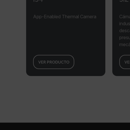
CS_FPC
App-Enabled Thermal Camera
Cáma
indus
customizerChangeKey
desca
sf_territory
presu
mecá
x-ms-cpim-cache|[-abcde
__epiXSRF
VER PRODUCTO
VE
OpenIdConnect.nonce.
[abcdefghijklmnopqrst
Asset_Gate_Form_[abcd
{1-60}
Language