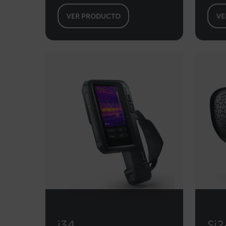
VER PRODUCTO
VE
Cookies estrictam
Las cookies estrictamente ne
cuentas. El sitio web no se 
Nombre
cart_products_oids
cart_products_skus
cashrun_session_id
cashrun_site_id
Política d
i34
Si