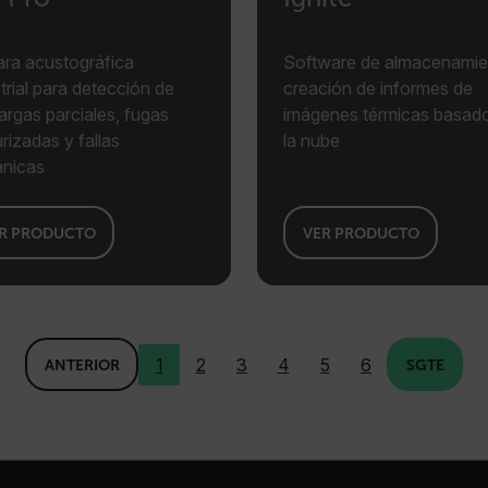
cart.flir.co
ra acustográfica
Software de almacenamie
trial para detección de
creación de informes de
cart.flir.co
rgas parciales, fugas
imágenes térmicas basad
cart.flir.co
rizadas y fallas
la nube
nicas
fghijklmnopqrstuvwxyz_0123456789]{20-35}
.flirb2cpro
.flir.com
R PRODUCTO
VER PRODUCTO
.flir.com
uvwxyzABCDEFGHIJKLMNOPQRSTUVWXYZ0123456789%]{40-70}
1
2
3
4
5
6
ANTERIOR
SGTE
efghijklmnopqrstuvwxyzABCDEFGHIJKLMNOPQRSTUVWXYZ0123456789%]
.flir.com
.flir.com