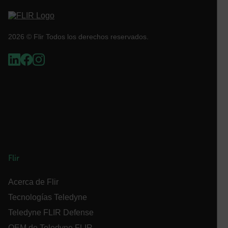
customizerChangeKey
sf_territory
2026 © Flir Todos los derechos reservados.
x-ms-cpim-cache|[-abcdefghijklmnopqrstuvwxyz_0123456789]{2
__epiXSRF
OpenIdConnect.nonce.
[abcdefghijklmnopqrstuvwxyzABCDEFGHIJKLMNOPQRSTUVWXYZ0
Asset_Gate_Form_[abcdefghijklmnopqrstuvwxyzABCDEFGHIJ
{1-60}
Flir
Acerca de Flir
Language
Tecnologías Teledyne
Teledyne FLIR Defense
OEM de Teledyne FLIR