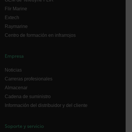
Flir Marine
Extech
customer_id
Raymarine
Centro de formación en infrarrojos
.AspNetCore.Correlation.[-
abcdefghijklmnopqrstuvwxyzABCDEFGHIJKLMNOPQRSTUVWXYZ_
Empresa
Noticias
.AspNetCore.OpenIdConnect.Nonce.[-
Carreras profesionales
abcdefghijklmnopqrstuvwxyzABCDEFGHIJKLMNOPQRSTUVWXYZ_
Almacenar
FPID
Cadena de suministro
Información del distribuidor y del cliente
atgRecSessionId
Soporte y servicio