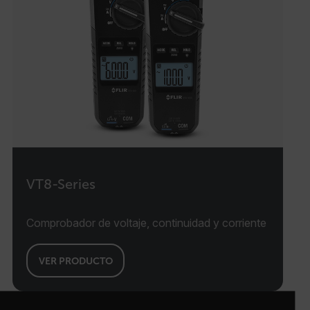
Las cookies estrictamente necesarias permiten la
funcionalidad principal del sitio web, como el inicio
de sesión de usuario y la gestión de cuentas. El sitio
web no se puede utilizar correctamente sin las
cookies estrictamente necesarias.
Nombre
cart_products_oids
cart_products_skus
cashrun_session_id
VT8-Series
cashrun_site_id
Comprobador de voltaje, continuidad y corriente
VER PRODUCTO
CS_FPC
Política de Privacidad de Google