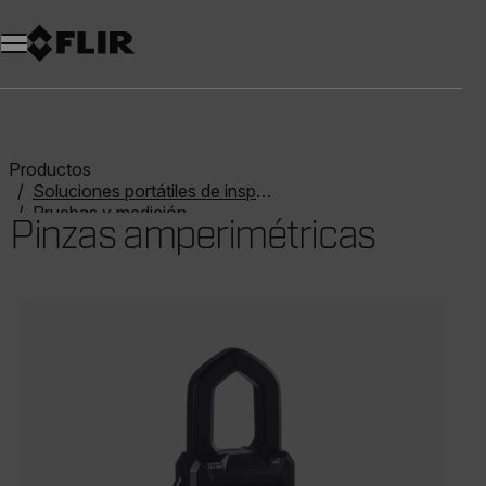
Productos
Soluciones portátiles de inspección
Pruebas y medición
Pinzas amperimétricas
Pinzas amperimétricas
Categories listing