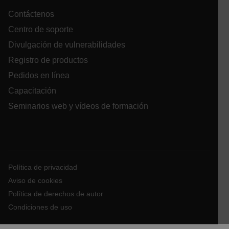
ARRAffinitySameSite
Contáctenos
Centro de soporte
Divulgación de vulnerabilidades
E3SessionID
Registro de productos
Pedidos en línea
tdfdomain
Capacitación
Seminarios web y vídeos de formación
.AspNetCore.Antiforgery.VyLW6ORzMgk
Política de privacidad
Aviso de cookies
FPLC
Política de derechos de autor
Condiciones de uso