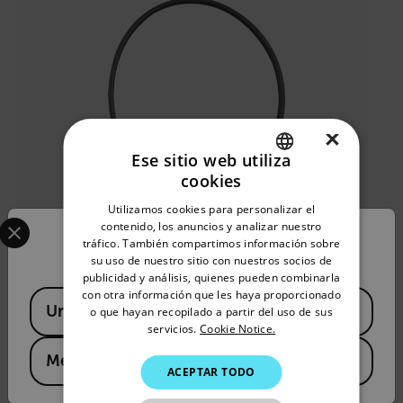
×
Ese sitio web utiliza
cookies
ENGLISH
Utilizamos cookies para personalizar el
Select your preferred country and language from the options 
GERMAN
contenido, los anuncios y analizar nuestro
Confirm Location
tráfico. También compartimos información sobre
FRENCH
su uso de nuestro sitio con nuestros socios de
publicidad y análisis, quienes pueden combinarla
SPANISH
con otra información que les haya proporcionado
Available Locations
United States
PORTUGUESE
o que hayan recopilado a partir del uso de sus
servicios.
Cookie Notice.
ITALIAN
Mexico
ACEPTAR TODO
KOREAN
JAPANESE