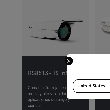
Select your preferred co
RS8513-HS InSb
RS
Available Locations
United States
Cámara infrarroja de onda
Cáma
media y alta velocidad para
alca
aplicaciones de rango y
ciencia