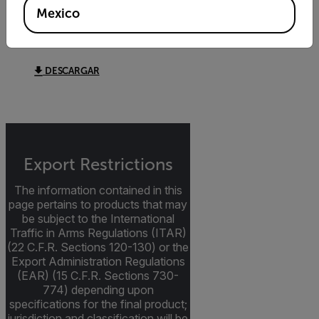
Mexico
Extech 380400 380405
380500 Datasheet
DESCARGAR
Export Restrictions
The information contained in this
page pertains to products that may
be subject to the International
Traffic in Arms Regulations (ITAR)
(22 C.F.R. Sections 120-130) or the
Export Administration Regulations
(EAR) (15 C.F.R. Sections 730-
774) depending upon
specifications for the final product;
jurisdiction and classification will be