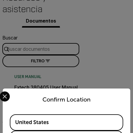
asistencia
Documentos
Buscar
FILTRO
USER MANUAL
Extech 380405 User Manual
Select your preferred country and language from the options 
GB
Confirm Location
DESCARGAR
Available Locations
United States
DATASHEET