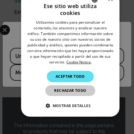
USER MANUAL
Ese sitio web utiliza
Extech 461893 User Manual
cookies
ENGLISH
Utilizamos cookies para personalizar el
Select your preferred country and language from the options 
GERMAN
DESCARGAR
contenido, los anuncios y analizar nuestro
Confirm Location
tráfico. También compartimos información sobre
FRENCH
su uso de nuestro sitio con nuestros socios de
publicidad y análisis, quienes pueden combinarla
SPANISH
con otra información que les haya proporcionado
Available Locations
DATASHEET
United States
PORTUGUESE
o que hayan recopilado a partir del uso de sus
Extech 461893 Datasheet
servicios.
Cookie Notice.
ITALIAN
Mexico
DESCARGAR
ACEPTAR TODO
KOREAN
JAPANESE
RECHAZAR TODO
CHINESE
MOSTRAR DETALLES
Export Restrictions
COOKIES ESTRICTAMENTE
NECESARIAS
The information contained in this page pertains
to products that may be subject to the
COOKIES DE RENDIMIENTO