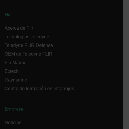
cart_products_skus
Flir
cashrun_session_id
Acerca de Flir
cashrun_site_id
Tecnologías Teledyne
Teledyne FLIR Defense
OEM de Teledyne FLIR
Flir Marine
CS_FPC
Extech
Política de Privacidad de Google
Raymarine
Centro de formación en infrarrojos
customizerChangeKey
sf_territory
Empresa
x-ms-cpim-cache|[-abcdefghijklmnopqrstuvwxyz_0123456789]{2
Noticias
__epiXSRF