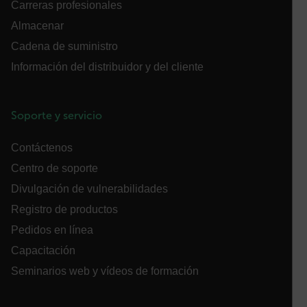
Carreras profesionales
Almacenar
Cadena de suministro
OpenIdConnect.nonce.
[abcdefghijklmnopqrstuvwxyzABCDEFGHIJKLMNOPQRSTUVWXYZ0
Información del distribuidor y del cliente
Asset_Gate_Form_[abcdefghijklmnopqrstuvwxyzABCDEFGHIJ
{1-60}
Soporte y servicio
Language
Contáctenos
Centro de soporte
Divulgación de vulnerabilidades
Registro de productos
Pedidos en línea
Capacitación
customer_id
Seminarios web y vídeos de formación
.AspNetCore.Correlation.[-