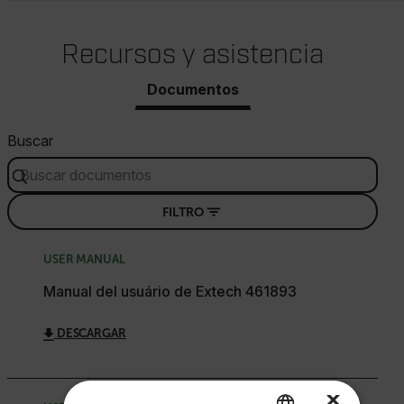
Recursos y asistencia
Documentos
Buscar
FILTRO
USER MANUAL
Manual del usuário de Extech 461893
DESCARGAR
×