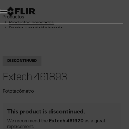
Productos
Productos heredados
Prueba y medición heredadas
Extech 461893
DISCONTINUED
Extech 461893
Fototacómetro
This product is discontinued.
We recommend the
Extech 461920
as a great
replacement.