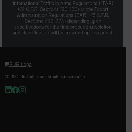
International Traffic in Arms Regulations (ITAR)
(22 C.F.R. Sections 120-130) or the Export
COOKIES DE PREFERENCIAS
Administration Regulations (EAR) (15 C.F.R.
Sections 730-774) depending upon
specifications for the final product; jurisdiction
COOKIES DE FUNCIONALIDAD
and classification will be provided upon request.
Cookies estrictamente necesarias
Cookies de rendimiento
Cookies de preferencias
2026 © Flir Todos los derechos reservados.
Cookies de funcionalidad
Las cookies estrictamente necesarias permiten la
funcionalidad principal del sitio web, como el inicio
de sesión de usuario y la gestión de cuentas. El sitio
web no se puede utilizar correctamente sin las
cookies estrictamente necesarias.
Nombre
cart_products_oids