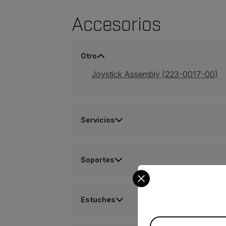
Accesorios
Otro
Joystick Assembly (223-0017-00)
Servicios
Soportes
Select your preferred co
Estuches
Available Locations