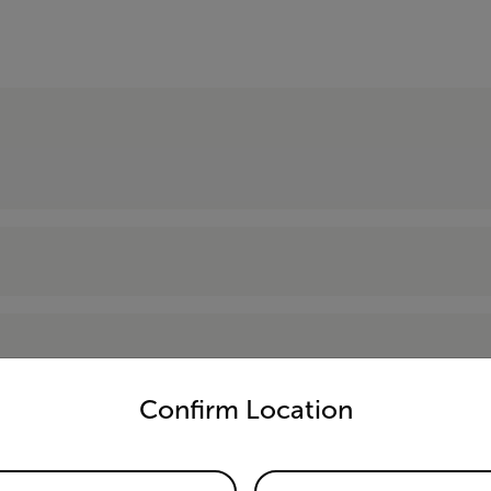
untry and language from the options below to access the appro
Confirm Location