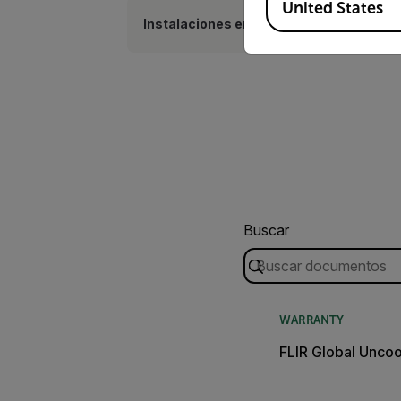
United States
Instalaciones en pared
Buscar
WARRANTY
FLIR Global Unco