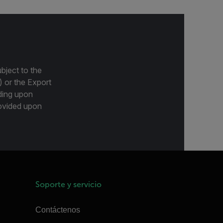
bject to the
) or the Export
ding upon
provided upon
Soporte y servicio
Contáctenos