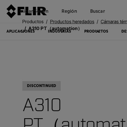
Iniciar Sesión
Región
Buscar
Productos
Productos heredados
Cámaras térmic
A310 PT（automation）
APLICACIONES
INDUSTRIAS
PRODUCTOS
DE
DISCONTINUED
A310
PT（automat