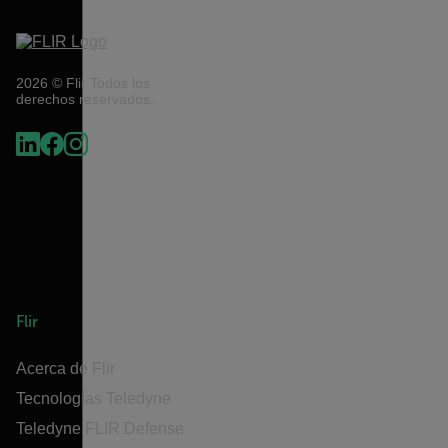
2026 © Flir Todos los
derechos reservados.
Flir
Acerca de Flir
Tecnologías Teledyne
Teledyne FLIR Defense