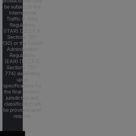
products that may
be subject to the
International
Traffic in Arms
Regulations
(ITAR) (22 C.F.R.
Sections 120-
130) or the Export
Administration
Regulations
(EAR) (15 C.F.R.
Sections 730-
774) depending
upon
specifications for
the final product;
jurisdiction and
classification will
be provided upon
request.