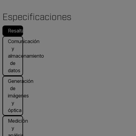
Especificaciones
Resaltado
Comunicación
y
almacenamiento
de
datos
Generación
de
imágenes
y
óptica
Medición
y
análisis