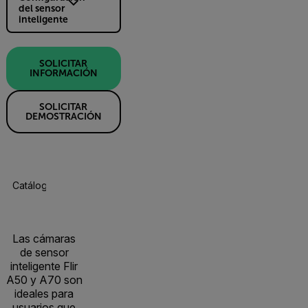
del sensor
inteligente
SOLICITAR
INFORMACIÓN
SOLICITAR
DEMOSTRACIÓN
Catálogo De Productos
Especificaciones
Accesorios
R
Las cámaras
de sensor
inteligente Flir
A50 y A70 son
ideales para
usuarios que