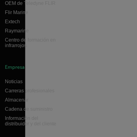
OEM de Teledyne FLIR
Flir Marine
Extech
Raymarine
Centro de formación en
infrarrojos
Empresa
Noticias
Carreras profesionales
Almacenar
Cadena de suministro
Información del
distribuidor y del cliente