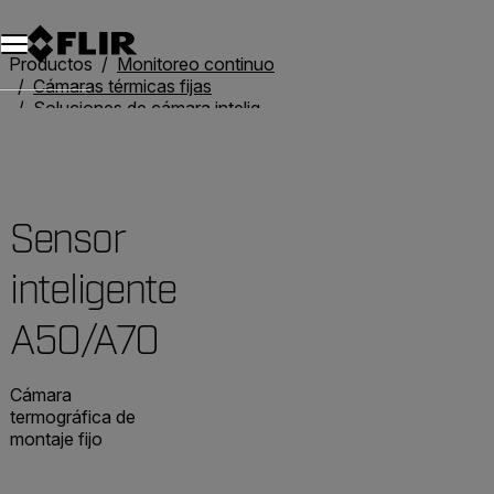
Productos
Monitoreo continuo
Cámaras térmicas fijas
Soluciones de cámara inteligente
Sensor inteligente A50/A70
Sensor
inteligente
A50/A70
Cámara
termográfica de
montaje fijo