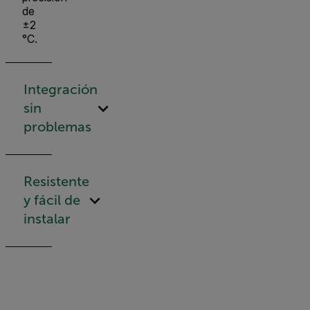
de
±2
°C.
Integración
sin
problemas
Resistente
y fácil de
instalar