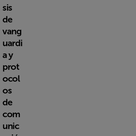
sis
de
vang
uardi
a y
prot
ocol
os
de
com
unic