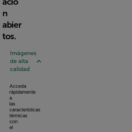
ació
n
abier
tos.
Imágenes
de alta
calidad
Acceda
rápidamente
a
las
características
térmicas
con
el