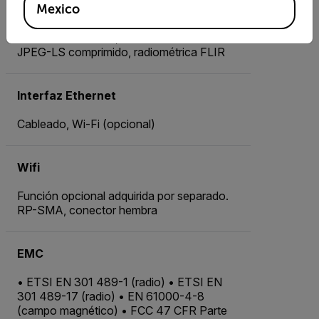
Advanced: Transmisión de vídeo -
Mexico
Transmisión
radiométrica H.264, MPEG4 o MJPEG -
JPEG-LS comprimido, radiométrica FLIR
Interfaz Ethernet
Cableado, Wi-Fi (opcional)
Wifi
Función opcional adquirida por separado.
RP-SMA, conector hembra
EMC
• ETSI EN 301 489-1 (radio) • ETSI EN
301 489-17 (radio) • EN 61000-4-8
(campo magnético) • FCC 47 CFR Parte