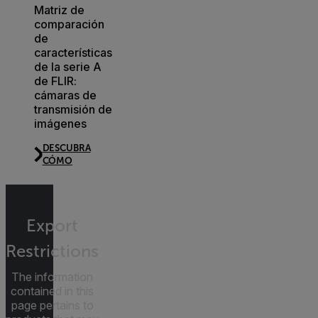
Matriz de
comparación
de
características
de la serie A
de FLIR:
cámaras de
transmisión de
imágenes
DESCUBRA
CÓMO
Export
Restrictions
The information
contained in this
page pertains to