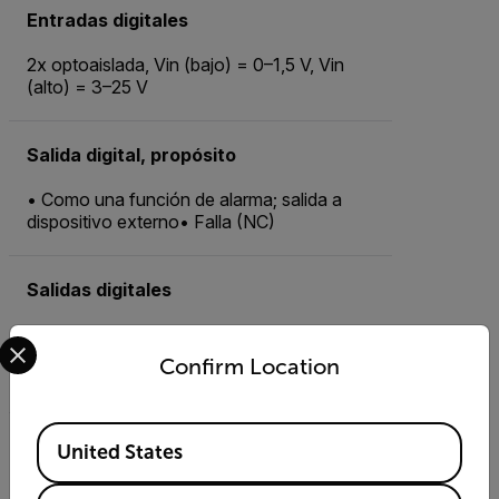
Entradas digitales
2x optoaislada, Vin (bajo) = 0–1,5 V, Vin
(alto) = 3–25 V
Salida digital, propósito
• Como una función de alarma; salida a
dispositivo externo• Falla (NC)
Salidas digitales
3x optoaislada, 0–48 VCC, máx. 350 mA;
Select your preferred country and language from the options 
relevador óptico de estado sólido; 1x
Confirm Location
dedicado como salida de falla (NC)
Available Locations
Codificado
United States
Estándar: H.264, MPEG4 o MJPEG