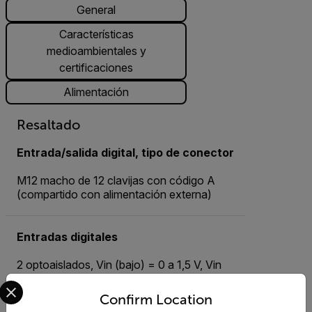
General
Características
medioambientales y
certificaciones
Alimentación
Resaltado
Entrada/salida digital, tipo de conector
M12 macho de 12 clavijas con código A
(compartido con alimentación externa)
Entradas digitales
2 optoaislados, Vin (bajo) = 0 a 1,5 V, Vin
(alto) = 3 a 25 V
Select your preferred country and language from the options 
Confirm Location