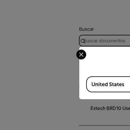
Buscar
Select your preferred co
USER MANUAL
Manual del usuár
Available Locations
United States
USER MANUAL
Extech BRD10 Use