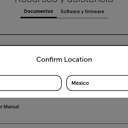
Documentos
Software y firmware
untry and language from the options below to access the appro
Confirm Location
io de Extech BRD10
Mexico
r Manual