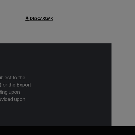
DESCARGAR
bject to the
) or the Export
ding upon
provided upon