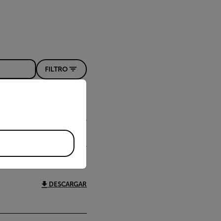
FILTRO
priate version of our website.
DESCARGAR
DESCARGAR