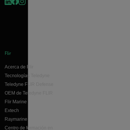
Flir
Acerca de Flir
Tecnologías Teledyne
Teledyne FLIR Defense
OEM de Teledyne FLIR
Flir Marine
Extech
Raymarine
Centro de formación en