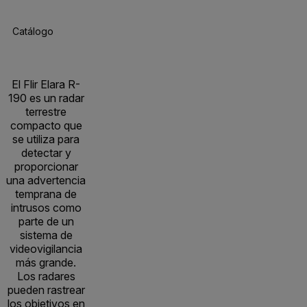
Catálogo De Productos
Especificaciones
Accesorios
R
El Flir Elara R-
190 es un radar
terrestre
compacto que
se utiliza para
detectar y
proporcionar
una advertencia
temprana de
intrusos como
parte de un
sistema de
videovigilancia
más grande.
Los radares
pueden rastrear
los objetivos en