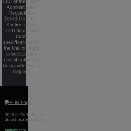
130) or the Export
Administration
Regulations
(EAR) (15 C.F.R.
Sections 730-
774) depending
upon
specifications for
the final product;
jurisdiction and
classification will
be provided upon
request.
2026 © Flir Todos los
derechos reservados.