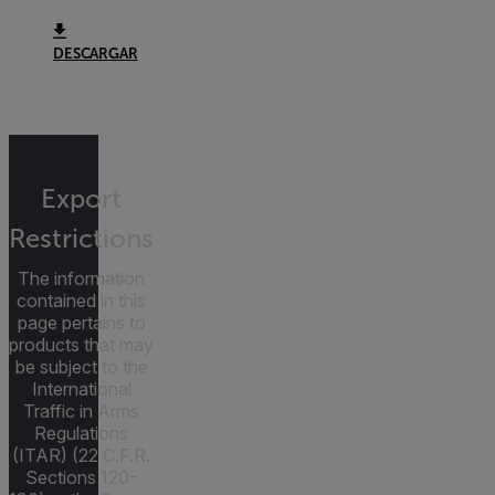
DESCARGAR
Export
Restrictions
The information
contained in this
page pertains to
products that may
be subject to the
International
Traffic in Arms
Regulations
(ITAR) (22 C.F.R.
Sections 120-