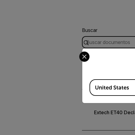
Buscar
Select your preferred co
USER MANUAL
Manual del usuári
Available Locations
United States
CERTIFICATION
Extech ET40 Decla