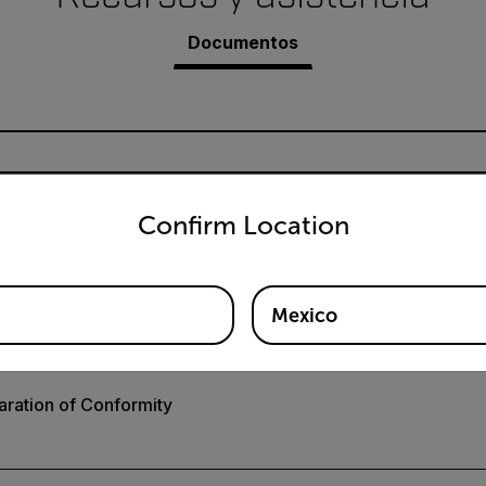
Documentos
untry and language from the options below to access the appro
Confirm Location
o de Extech ET40
Mexico
ration of Conformity