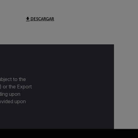
DESCARGAR
bject to the
) or the Export
ding upon
provided upon