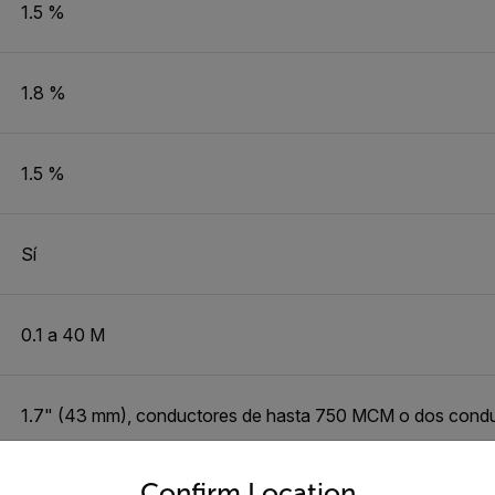
1.5 %
1.8 %
1.5 %
Sí
0.1 a 40 M
1.7" (43 mm), conductores de hasta 750 MCM o dos con
untry and language from the options below to access the appro
Confirm Location