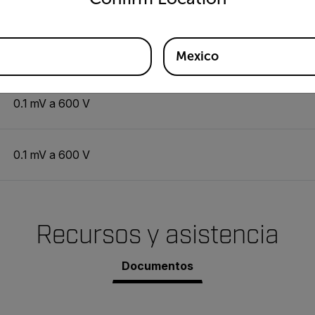
-58 a 518
F (-50 a 270
C)
2.0 % de la lectura o
4
F/
2
C
Mexico
0.1 mV a 600 V
0.1 mV a 600 V
Recursos y asistencia
Documentos