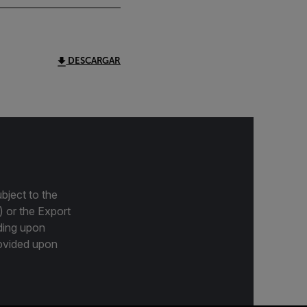
DESCARGAR
bject to the
) or the Export
ding upon
provided upon