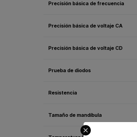
Precisión básica de frecuencia
Precisión básica de voltaje CA
Precisión básica de voltaje CD
Prueba de diodos
Resistencia
Tamaño de mandíbula
Select your preferred co