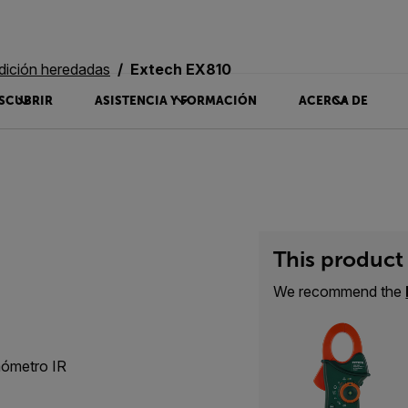
dición heredadas
Extech EX810
SCUBRIR
ASISTENCIA Y FORMACIÓN
ACERCA DE
This product 
0
We recommend the
mómetro IR