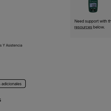
Need support with 
resources
below.
 Y Asistencia
s adicionales
s