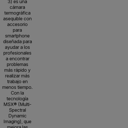
3) es una
cámara
termográfica
asequible con
accesorio
para
smartphone
diseñada para
ayudar a los
profesionales
a encontrar
problemas
más rápido y
realizar más
trabajo en
menos tiempo.
Con la
tecnología
MSX® (Multi-
Spectral
Dynamic
Imaging), que
mejora las