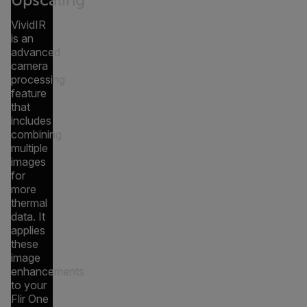
VividIR
is an
advanced
camera
processing
feature
that
includes
combining
multiple
images
for
more
thermal
data. It
applies
these
image
enhancements
to your
Flir One