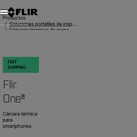
Productos
Soluciones portátiles de inspección
Cámaras térmicas de mano
Flir One
Flir One®
FAST
SHIPPING
Flir
One®
Cámara térmica
para
smartphones