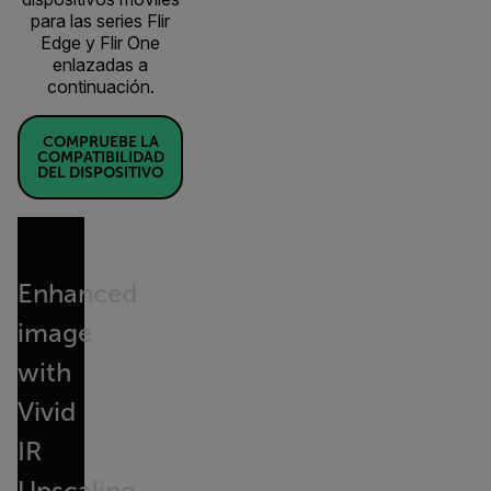
para las series Flir
Edge y Flir One
enlazadas a
continuación.
COMPRUEBE LA
COMPATIBILIDAD
DEL DISPOSITIVO
Enhanced
image
with
Vivid
IR
Upscaling