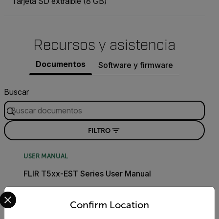
Tarjeta SD extraíble (8 GB)
Recursos y asistencia
Documentos
Software y firmware
Buscar
FILTRO
USER MANUAL
FLIR T5xx-EST Series User Manual
Select your preferred country and language from the options 
DESCARGAR
Confirm Location