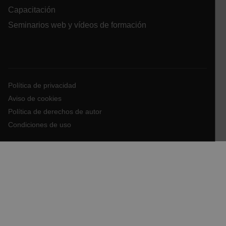
Capacitación
Language
Seminarios web y vídeos de formación
Política de privacidad
customer_id
Aviso de cookies
Política de derechos de autor
Condiciones de uso
.AspNetCore.Correlation.[-
abcdefghijklmnopqrstuvwxyzABCDEFGHIJKLMNOPQRSTUVWXYZ_
.AspNetCore.OpenIdConnect.Nonce.[-
abcdefghijklmnopqrstuvwxyzABCDEFGHIJKLMNOPQRSTUVWXYZ_
FPID