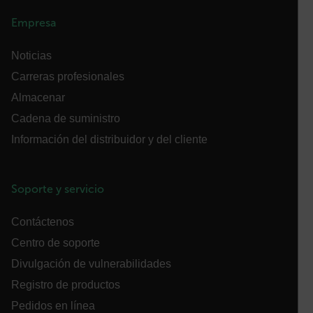
Empresa
CS_FPC
Noticias
Política de Privacidad de Google
Carreras profesionales
customizerChangeKey
Almacenar
Cadena de suministro
sf_territory
x-ms-cpim-cache|[-abcdefghijklmnopqrstuvwxyz_0123456789]{2
Información del distribuidor y del cliente
__epiXSRF
Soporte y servicio
Contáctenos
OpenIdConnect.nonce.
Centro de soporte
[abcdefghijklmnopqrstuvwxyzABCDEFGHIJKLMNOPQRSTUVWXYZ0
Divulgación de vulnerabilidades
Asset_Gate_Form_[abcdefghijklmnopqrstuvwxyzABCDEFGHIJ
Registro de productos
{1-60}
Pedidos en línea