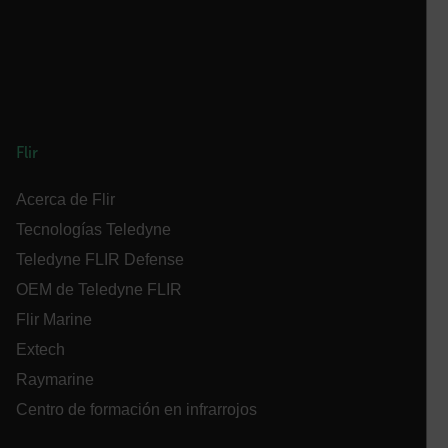
Cookies estrictamente necesarias
Cookies de rendimiento
Cookies de preferencias
Cookies de funcionalidad
Las cookies estrictamente necesarias permiten la
funcionalidad principal del sitio web, como el inicio
Flir
de sesión de usuario y la gestión de cuentas. El sitio
web no se puede utilizar correctamente sin las
cookies estrictamente necesarias.
Acerca de Flir
Nombre
Tecnologías Teledyne
cart_products_oids
Teledyne FLIR Defense
OEM de Teledyne FLIR
cart_products_skus
Flir Marine
cashrun_session_id
Extech
Raymarine
cashrun_site_id
Centro de formación en infrarrojos