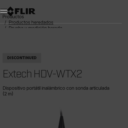
Productos
Productos heredados
Prueba y medición heredadas
Extech HDV-WTX2
DISCONTINUED
Extech HDV-WTX2
Dispositivo portátil inalámbrico con sonda articulada
(2 m)