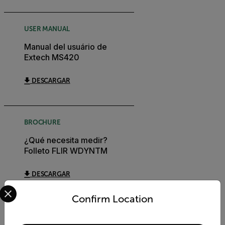
USER MANUAL
Manual del usuário de
Extech MS420
DESCARGAR
BROCHURE
¿Qué necesita medir?
Folleto FLIR WDYNTM
DESCARGAR
Select your preferred country and language from the options 
Confirm Location
USER MANUAL