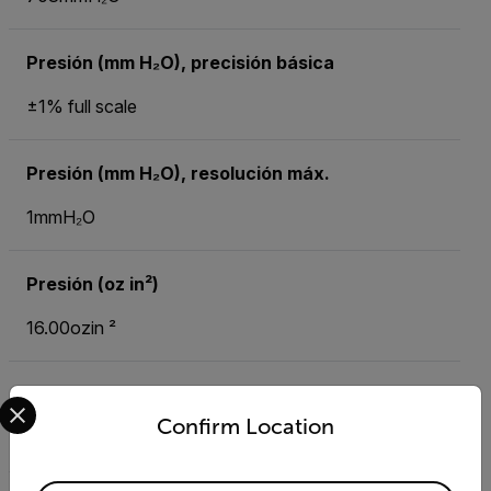
Presión (mm H₂O), precisión básica
±1% full scale
Presión (mm H₂O), resolución máx.
1mmH₂O
Presión (oz in²)
16.00ozin ²
Presión (oz in²), precisión básica
Select your preferred country and language from the options 
Confirm Location
±1% full scale