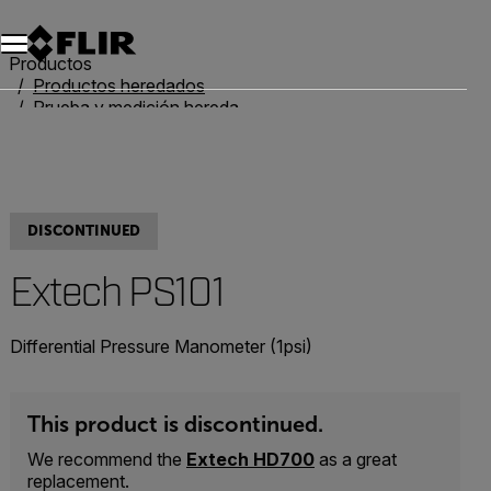
Productos
Productos heredados
Prueba y medición heredadas
Extech PS101
DISCONTINUED
Extech PS101
Differential Pressure Manometer (1psi)
This product is discontinued.
We recommend the
Extech HD700
as a great
replacement.