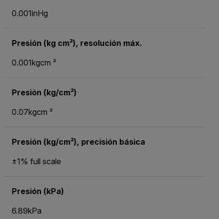
0.001inHg
Presión (kg cm²), resolución máx.
0.001kgcm ²
Presión (kg/cm²)
0.07kgcm ²
Presión (kg/cm²), precisión básica
±1% full scale
Presión (kPa)
6.89kPa