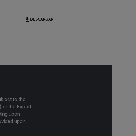
DESCARGAR
bject to the
) or the Export
ding upon
provided upon