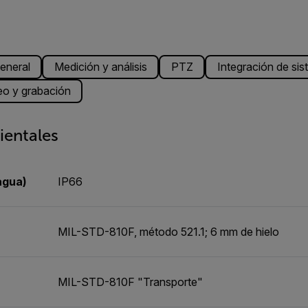
eneral
Medición y análisis
PTZ
Integración de si
eo y grabación
ientales
agua)
IP66
MIL-STD-810F, método 521.1; 6 mm de hielo
MIL-STD-810F "Transporte"