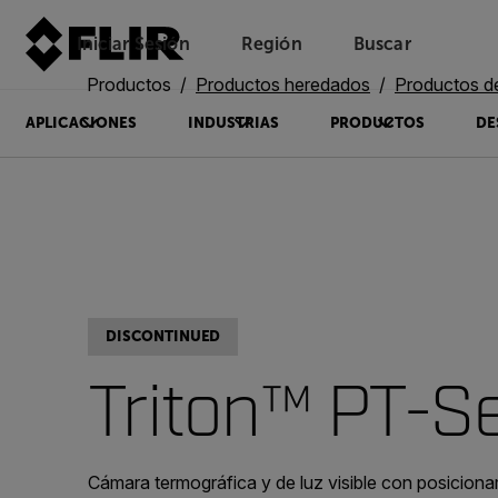
Iniciar Sesión
Región
Buscar
Productos
Productos heredados
Productos de s
APLICACIONES
INDUSTRIAS
PRODUCTOS
DE
DISCONTINUED
Triton™ PT-Se
Cámara termográfica y de luz visible con posicion