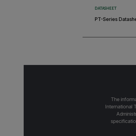
DATASHEET
PT-Series Datash
The informa
International 
Administ
specificatio