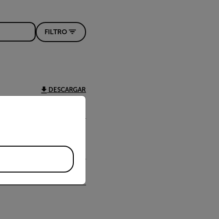
FILTRO
DESCARGAR
priate version of our website.
DESCARGAR