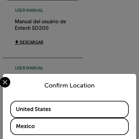
USER MANUAL
Manual del usuário de
Extech SD200
DESCARGAR
USER MANUAL
Select your preferred country and language from the options 
Extech SD200 User Manual
Confirm Location
DESCARGAR
Available Locations
United States
DATASHEET
Mexico
Extech SD200 Datasheet