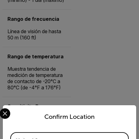
(mínimo) - 1 día (máximo)
Rango de frecuencia
Línea de visión de hasta
50 m (160 ft)
Rango de temperatura
Muestra tendencia de
medición de temperatura
de contacto de -20°C a
80°C (de -4°F a 176°F)
Sensitivity Range
Select your preferred country and language from the options 
Confirm Location
± 16 g
Available Locations
Vibration Analysis Data