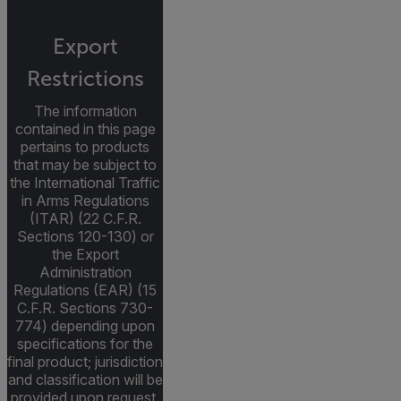
Export
Restrictions
The information
contained in this page
pertains to products
that may be subject to
the International Traffic
in Arms Regulations
(ITAR) (22 C.F.R.
Sections 120-130) or
the Export
Administration
Regulations (EAR) (15
C.F.R. Sections 730-
774) depending upon
specifications for the
final product; jurisdiction
and classification will be
provided upon request.