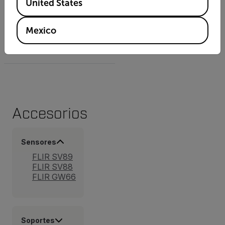
United States
Grms, Vrms (ISO10816),
pico, factor de cresta,
Mexico
curtosis, asimetría,
desviación estándar, FFT
Accesorios
Sensores
FLIR SV89
FLIR SV88
FLIR GW66
Soportes