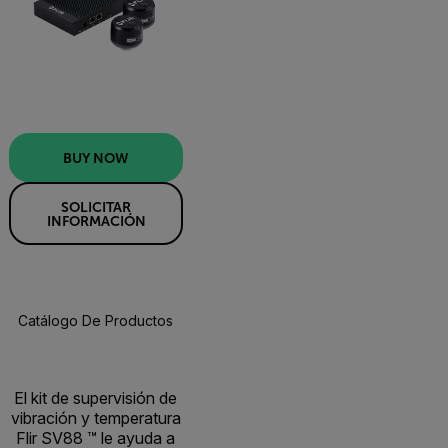
BUY NOW
SOLICITAR
INFORMACIÓN
Catálogo De Productos
Especificaciones
Accesorios
R
BUY NOW
El kit de supervisión de
vibración y temperatura
Flir SV88 ™ le ayuda a