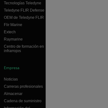
Tecnologías Teledyne
Teledyne FLIR Defense
OEM de Teledyne FLIR
Flir Marine
Extech
Raymarine
Centro de formación en
infrarrojos
Empresa
Noticias
Carreras profesionales
Almacenar
Cadena de suministro