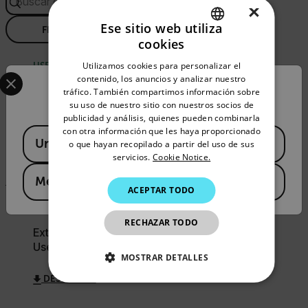
×
Ese sitio web utiliza
FILTRO
cookies
ENGLISH
Utilizamos cookies para personalizar el
USER MANUAL
Select your preferred country and language from the options 
GERMAN
contenido, los anuncios y analizar nuestro
Confirm Location
Manual del
tráfico. También compartimos información sobre
FRENCH
usuário de Extech
su uso de nuestro sitio con nuestros socios de
publicidad y análisis, quienes pueden combinarla
VB400
SPANISH
con otra información que les haya proporcionado
Available Locations
United States
PORTUGUESE
o que hayan recopilado a partir del uso de sus
DESCARGAR
servicios.
Cookie Notice.
ITALIAN
Mexico
ACEPTAR TODO
KOREAN
USER MANUAL
JAPANESE
RECHAZAR TODO
Extech VB400
CHINESE
User Manual
MOSTRAR DETALLES
DESCARGAR
COOKIES ESTRICTAMENTE
NECESARIAS