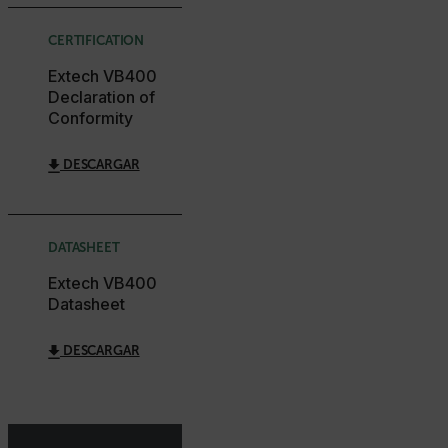
COOKIES DE RENDIMIENTO
CERTIFICATION
COOKIES DE PREFERENCIAS
Extech VB400
Declaration of
COOKIES DE FUNCIONALIDAD
Conformity
DESCARGAR
Cookies estrictamente necesarias
Cookies de rendimiento
DATASHEET
Cookies de preferencias
Extech VB400
Cookies de funcionalidad
Datasheet
Las cookies estrictamente necesarias permiten la
funcionalidad principal del sitio web, como el inicio
DESCARGAR
de sesión de usuario y la gestión de cuentas. El sitio
web no se puede utilizar correctamente sin las
cookies estrictamente necesarias.
Nombre