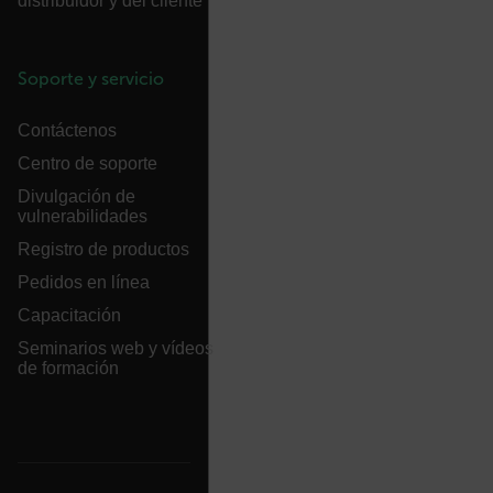
distribuidor y del cliente
tdfdomain
Soporte y servicio
.AspNetCore.Antiforgery.VyLW6ORzMgk
Contáctenos
Centro de soporte
Divulgación de
vulnerabilidades
FPLC
Registro de productos
Pedidos en línea
Capacitación
Seminarios web y vídeos
de formación
__cf_bm
atgRecSessionId