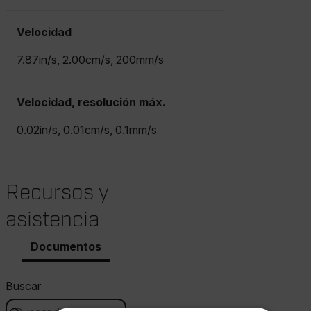
Velocidad
7.87in/s, 2.00cm/s, 200mm/s
Velocidad, resolución máx.
0.02in/s, 0.01cm/s, 0.1mm/s
Recursos y
asistencia
Documentos
Buscar