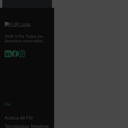
__epiXSRF
OpenIdConnect.nonce.
[abcdefghijklmnopqrstuvwxyzABCDEFGHIJKLMNOPQRSTUVWXYZ0
2026 © Flir Todos los
derechos reservados.
Asset_Gate_Form_[abcdefghijklmnopqrstuvwxyzABCDEFGHIJ
{1-60}
Language
Flir
customer_id
Acerca de Flir
Tecnologías Teledyne