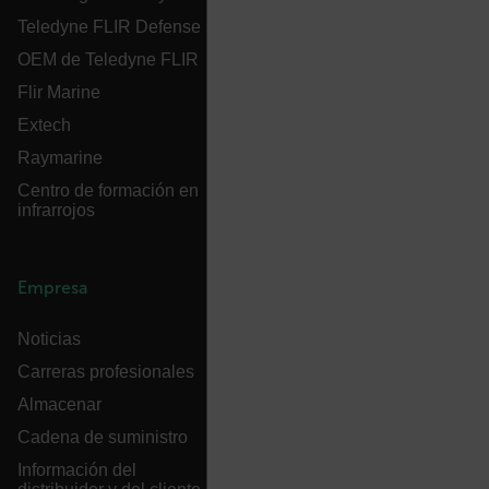
.AspNetCore.Correlation.[-
Teledyne FLIR Defense
abcdefghijklmnopqrstuvwxyzABCDEFGHIJKLMNOPQRSTUVWXYZ_
OEM de Teledyne FLIR
Flir Marine
Extech
.AspNetCore.OpenIdConnect.Nonce.[-
abcdefghijklmnopqrstuvwxyzABCDEFGHIJKLMNOPQRSTUVWXYZ_
Raymarine
Centro de formación en
FPID
infrarrojos
atgRecSessionId
Empresa
Noticias
ARRAffinitySameSite
Carreras profesionales
Almacenar
Cadena de suministro
E3SessionID
Información del