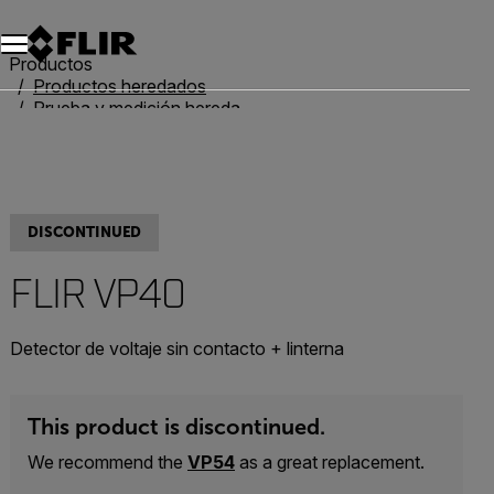
Productos
Productos heredados
Prueba y medición heredadas
FLIR VP40
DISCONTINUED
FLIR VP40
Detector de voltaje sin contacto + linterna
This product is discontinued.
We recommend the
VP54
as a great replacement.