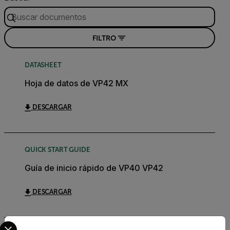
FILTRO
DATASHEET
Hoja de datos de VP42 MX
DESCARGAR
QUICK START GUIDE
Guía de inicio rápido de VP40 VP42
DESCARGAR
Select your preferred country and language from the options 