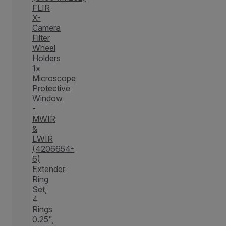
FLIR
X-
Camera
Filter
Wheel
Holders
1x
Microscope
Protective
Window
-
MWIR
&
LWIR
(4206654-
6)
Extender
Ring
Set,
4
Rings
0.25",