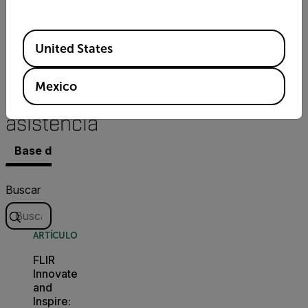
Available Locations
United States
Recursos
Mexico
y
asistencia
Base de conocimientos
Documentos
Contacto co
Buscar
ARTÍCULO
FLIR
Innovate
and
Inspire: