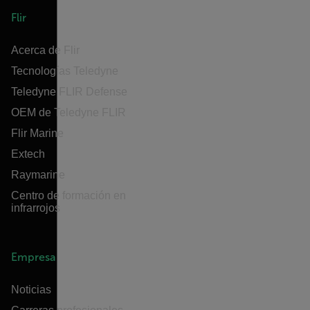
Flir
Acerca de Flir
Tecnologías Teledyne
Teledyne FLIR Defense
OEM de Teledyne FLIR
Flir Marine
Extech
Raymarine
Centro de formación en
infrarrojos
Empresa
Noticias