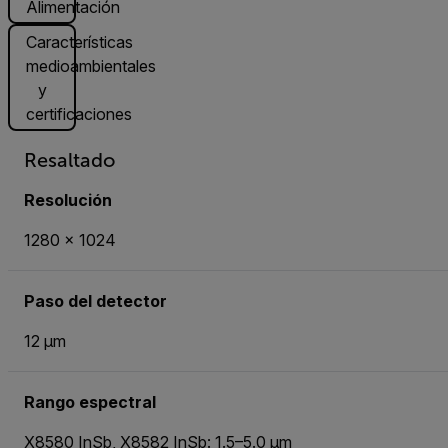
Alimentación
Características
medioambientales
y
certificaciones
Resaltado
Resolución
1280 × 1024
Paso del detector
12 µm
Rango espectral
X8580 InSb, X8582 InSb: 1.5–5.0 µm