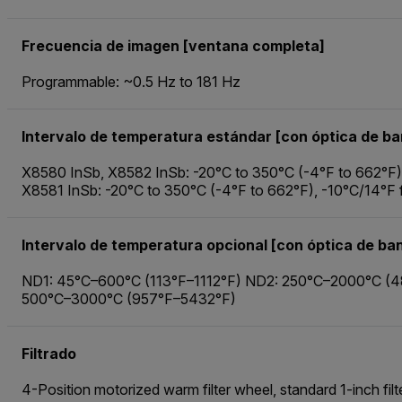
Frecuencia de imagen [ventana completa]
Programmable: ~0.5 Hz to 181 Hz
Intervalo de temperatura estándar [con óptica de ba
X8580 InSb, X8582 InSb: -20°C to 350°C (-4°F to 662°F)
X8581 InSb: -20°C to 350°C (-4°F to 662°F), -10°C/14°F 
Intervalo de temperatura opcional [con óptica de b
ND1: 45°C–600°C (113°F–1112°F) ND2: 250°C–2000°C (
500°C–3000°C (957°F–5432°F)
Filtrado
4-Position motorized warm filter wheel, standard 1-inch fil