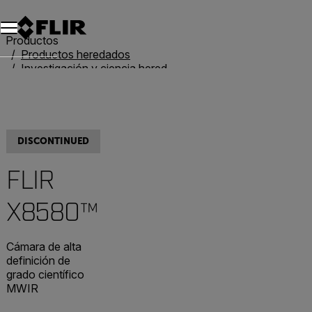
Productos
Productos heredados
Investigación y ciencia heredadas
FLIR X8580™
DISCONTINUED
FLIR
X8580™
Cámara de alta
definición de
grado científico
MWIR