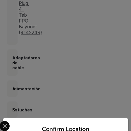
Plug,
4-
Tab
FPO
Bayonet
(4142249)
Adaptadores
de
cable
Alimentación
Estuches
Select your preferred country and language from the options 
Confirm Location
Lentes