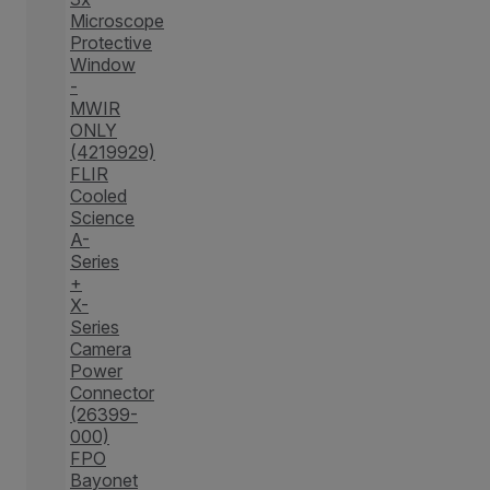
Microscope
Protective
Window
-
MWIR
ONLY
(4219929)
FLIR
Cooled
Science
A-
Series
+
X-
Series
Camera
Power
Connector
(26399-
000)
FPO
Bayonet