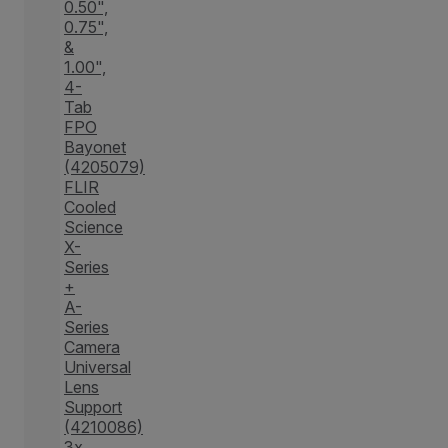
0.50",
0.75",
&
1.00",
4-
Tab
FPO
Bayonet
(4205079)
FLIR
Cooled
Science
X-
Series
+
A-
Series
Camera
Universal
Lens
Support
(4210086)
3x