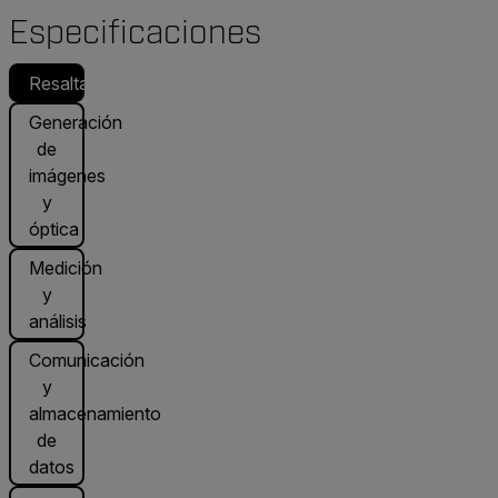
Especificaciones
Resaltado
Generación
de
imágenes
y
óptica
Medición
y
análisis
Comunicación
y
almacenamiento
de
datos