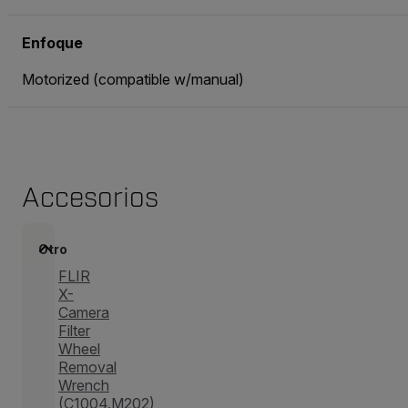
Enfoque
Motorized (compatible w/manual)
Accesorios
Otro
FLIR
X-
Camera
Filter
Wheel
Removal
Wrench
(C1004.M202)