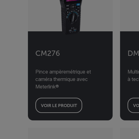
CM276
DM
Pince ampèremétrique et
Multi
caméra thermique avec
à te
Meterlink®
VOIR LE PRODUIT
VO