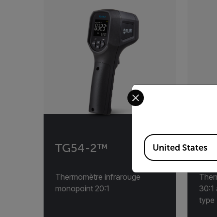
Select your preferred co
Available Locations
TG54-2™
TG
United States
Thermomètre infrarouge
Ther
monopoint 20:1
30:1
type