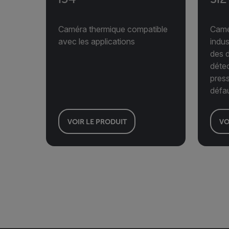
Caméra thermique compatible
Camé
avec les applications
indus
des d
détec
press
défa
VOIR LE PRODUIT
VO