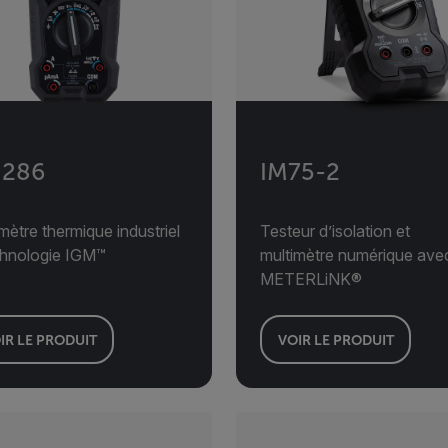
286
IM75-2
mètre thermique industriel
Testeur d’isolation et
chnologie IGM™
multimètre numérique ave
METERLiNK®
IR LE PRODUIT
VOIR LE PRODUIT