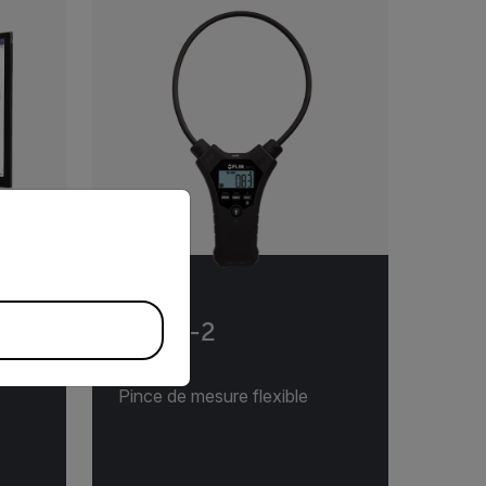
priate version of our website.
CM57-2
Pince de mesure flexible