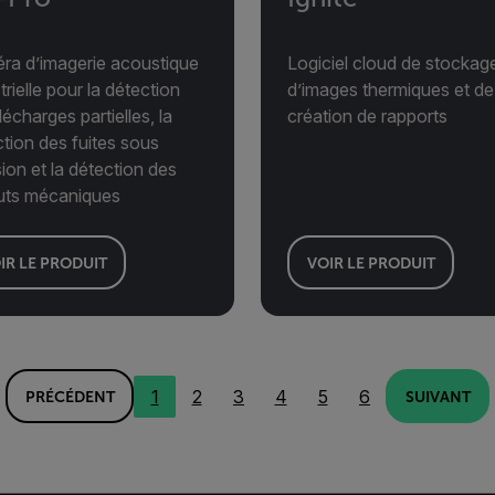
ra d’imagerie acoustique
Logiciel cloud de stockag
trielle pour la détection
d’images thermiques et de
écharges partielles, la
création de rapports
tion des fuites sous
ion et la détection des
uts mécaniques
IR LE PRODUIT
VOIR LE PRODUIT
1
2
3
4
5
6
PRÉCÉDENT
SUIVANT