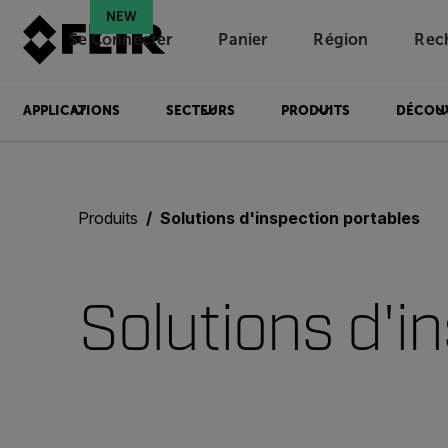
NEW
Se Connecter
Panier
Région
Rec
Unread messages
Modèle
Supprimer
articles
article
Ajouter au panier
Ajouté au panier
APPLICATIONS
SECTEURS
PRODUITS
DÉCOU
Produits
Solutions d'inspection portables
Solutions d'i