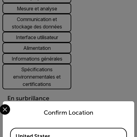
Mesure et analyse
Communication et
stockage des données
Interface utilisateur
Alimentation
Informations générales
Spécifications
environnementales et
certifications
En surbrillance
Select your preferred country and language from the options 
Rapport distance-cible (D:S)
Confirm Location
20:1
Available Locations
United States