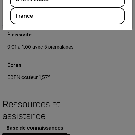
Précision de base
France
0 °C à 100 °C : ±1,0 °C
Émissivité
0,01 à 1,00 avec 5 préréglages
Écran
EBTN couleur 1,57”
Ressources et
assistance
Base de connaissances
Documents
Contacter l’a