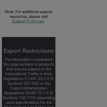
Note: For additional support
resources, please visit
Support.FLIR.com
.
Export Restrictions
The information contained in
this page pertains to products
that may be subject to the
International Traffic in Arms
Regulations (ITAR) (22 C.F.R.
Sections 120-130) or the
Export Administration
Regulations (EAR) (15 C.F.R.
Sections 730-774) depending
upon specifications for the