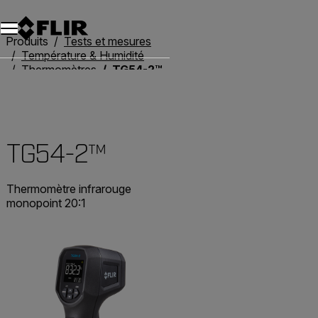
Unread messages
Modèle
Supprimer
articles
article
Ajouter au panier
Ajouté au panier
Produits
Tests et mesures
Température & Humidité
Thermomètres
TG54-2™
TG54-2™
Thermomètre infrarouge
monopoint 20:1