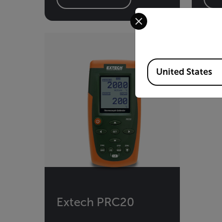
Select your preferred co
Available Locations
United States
Extech PRC20