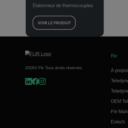
Étalonneur de thermocouples
VOIR LE PRODUIT
Flir
2026© Flir Tous droits réservés.
À propos
Teledyn
Teledyn
OEM Tel
Flir Mar
Extech