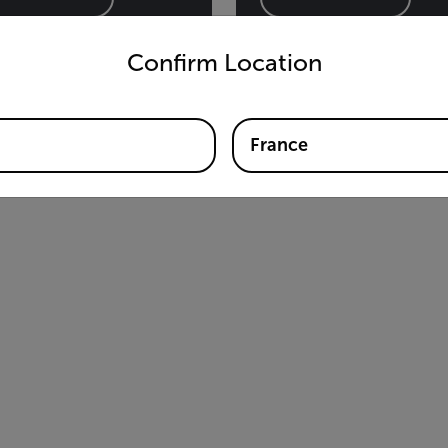
untry and language from the options below to access the appro
Confirm Location
France