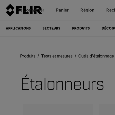
Se Connecter
Panier
Région
Rec
Unread messages
Modèle
Supprimer
articles
article
Ajouter au panier
Ajouté au panier
APPLICATIONS
SECTEURS
PRODUITS
DÉCOU
Produits
Tests et mesures
Outils d'étalonnage
Étalonneurs
Categories listing