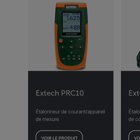
Extech PRC10
Ex
Étalonneur de courant/appareil
Étal
de mesure
de co
VOIR LE PRODUIT
VO