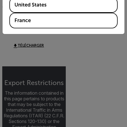
United States
DATASHEET
France
Extech PRC10 PRC15
Datasheet
TÉLÉCHARGER
Export Restrictions
The information contained in
this page pertains to products
that may be subject to the
International Traffic in Arms
Regulations (ITAR) (22 C.F.R.
Sections 120-130) or the