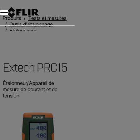
Unread messages
Modèle
Supprimer
articles
article
Ajouter au panier
Ajouté au panier
Produits
Tests et mesures
Outils d'étalonnage
Étalonneurs
Extech PRC15
Extech PRC15
Étalonneur/Appareil de
mesure de courant et de
tension