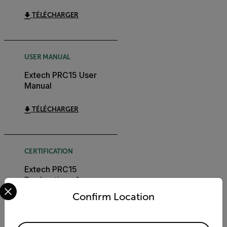
TÉLÉCHARGER
USER MANUAL
Extech PRC15 User
Manual
TÉLÉCHARGER
CERTIFICATION
Extech PRC15
Declaration of
Select your preferred country and language from the options 
Conformity
Confirm Location
TÉLÉCHARGER
Available Locations