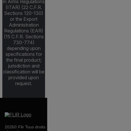
in Arms Regulations
(ITAR) (22 C.F.R.
Sections 120-130)
or the Export
Administration
Regulations (EAR)
(15 C.F.R. Sections
730-774)
depending upon
specifications for
the final product;
jurisdiction and
classification will be
provided upon
request.
2026© Flir Tous droits