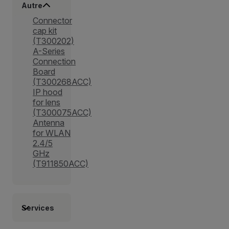
Autre
Connector
cap kit
(T300202)
A-Series
Connection
Board
(T300268ACC)
IP hood
for lens
(T300075ACC)
Antenna
for WLAN
2.4/5
GHz
(T911850ACC)
Services