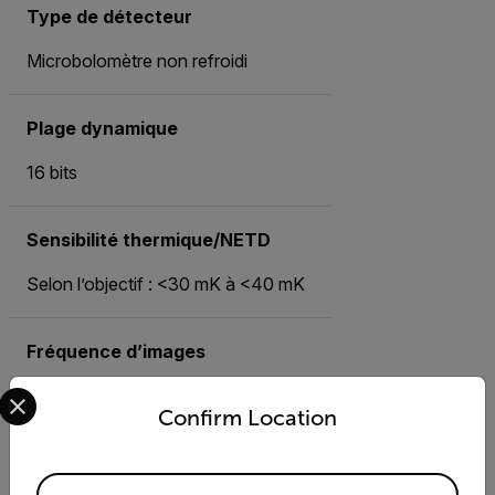
Type de détecteur
Microbolomètre non refroidi
Plage dynamique
16 bits
Sensibilité thermique/NETD
Selon l’objectif : <30 mK à <40 mK
Fréquence d’images
Select your preferred country and language from the options 
30 Hz
Confirm Location
Plage de températures standard
Available Locations