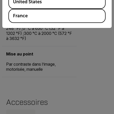
United States
A400, A500 : -20 °C à 120 °C (-4
°F à 248 °F) ; 0 °C à 650 °C (32 °F
à 1 202 °F) ; 300 °C à 1 500 °C (572
France
°F à 2 732 °F)
A700 : -20 °C à 120 °C (-4 °F à
248 °F) ;0 °C à 650 °C (32 °F à
1202 °F) ;300 °C à 2000 °C (572 °F
à 3632 °F)
Mise au point
Par contraste dans l’image,
motorisée, manuelle
Accessoires