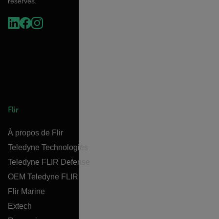
réservés.
Flir
À propos de Flir
Teledyne Technologies
Teledyne FLIR Defense
OEM Teledyne FLIR
Flir Marine
Extech