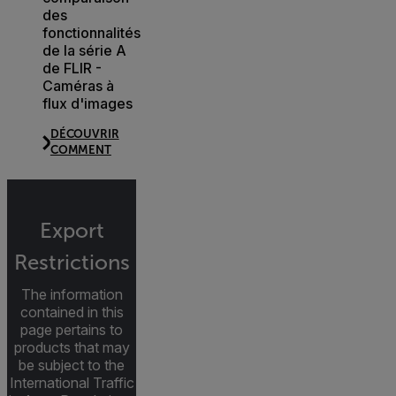
des
fonctionnalités
de la série A
de FLIR -
Caméras à
flux d'images
DÉCOUVRIR
COMMENT
Export
Restrictions
The information
contained in this
page pertains to
products that may
be subject to the
International Traffic