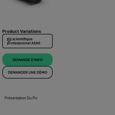
Product Variations
Kit scientifique
professionnel A500
DEMANDE D'INFO
DEMANDER UNE DÉMO
Présentation Du Produit
Spécifications
Accessoires
Re