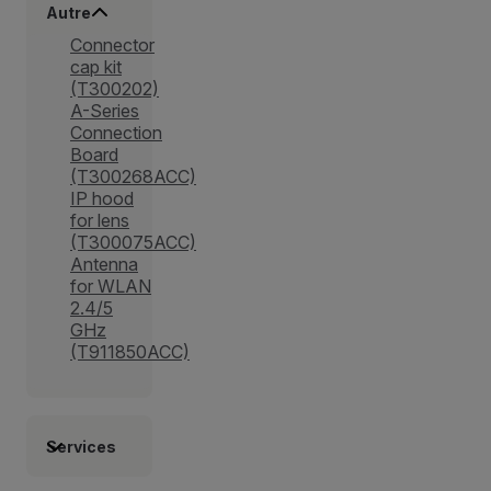
Autre
Connector
cap kit
(T300202)
A-Series
Connection
Board
(T300268ACC)
IP hood
for lens
(T300075ACC)
Antenna
for WLAN
2.4/5
GHz
(T911850ACC)
Services