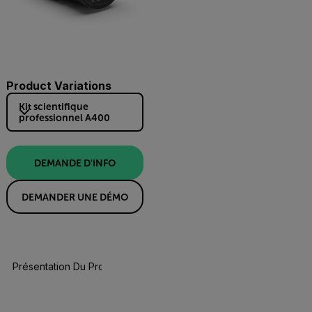
Product Variations
Kit scientifique
professionnel A400
DEMANDE D'INFO
DEMANDER UNE DÉMO
Présentation Du Produit
Spécifications
Accessoires
Re