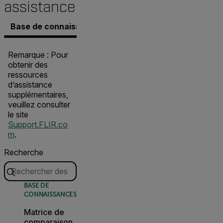
assistance
Base de connaissances
Documents
Contacter l’a
Remarque : Pour
obtenir des
ressources
d’assistance
supplémentaires,
veuillez consulter
le site
Support.FLIR.co
m
.
Recherche
BASE DE
CONNAISSANCES
Matrice de
comparaison