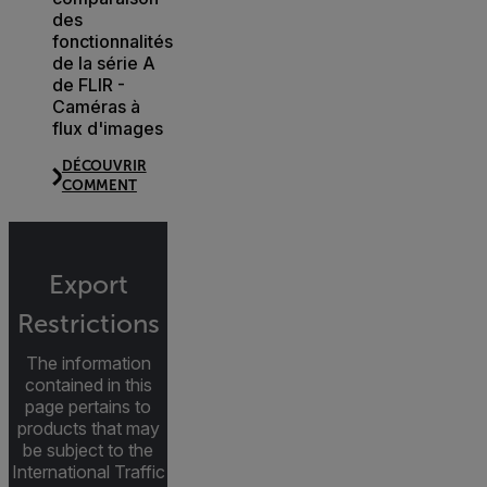
des
fonctionnalités
de la série A
de FLIR -
Caméras à
flux d'images
DÉCOUVRIR
COMMENT
Export
Restrictions
The information
contained in this
page pertains to
products that may
be subject to the
International Traffic