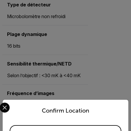
Type de détecteur
Microbolomètre non refroidi
Plage dynamique
16 bits
Sensibilité thermique/NETD
Selon l’objectif : <30 mK à <40 mK
Fréquence d’images
Select your preferred country and language from the options 
30 Hz
Confirm Location
Plage de températures standard
Available Locations