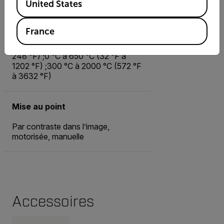
United States
A400, A500 : -20 °C à 120 °C (-4
°F à 248 °F) ; 0 °C à 650 °C (32 °F
à 1 202 °F) ; 300 °C à 1 500 °C (572
France
°F à 2 732 °F)
A700 : -20 °C à 120 °C (-4 °F à
248 °F) ;0 °C à 650 °C (32 °F à
1202 °F) ;300 °C à 2000 °C (572 °F
à 3632 °F)
Mise au point
Par contraste dans l’image,
motorisée, manuelle
Accessoires