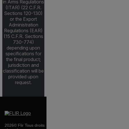
in Arms Regulations
(ITAR) (22 C.F.R.
Sections 120-130)
or the Export
Administration
Regulations (EAR)
(15 C.F.R. Sections
730-774)
depending upon
specifications for
the final product;
jurisdiction and
classification will be
provided upon
request.
2026© Flir Tous droits