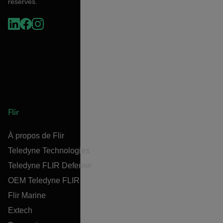
réservés.
Flir
À propos de Flir
Teledyne Technologies
Teledyne FLIR Defense
OEM Teledyne FLIR
Flir Marine
Extech