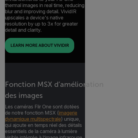
thermal images in real time, reducing
blur and improving detail. VividIR
upscales a device's native
resolution by up to 3x for greater
detail and clarity.
LEARN MORE ABOUT VIVIDIR
Fonction MSX d’amélioration
des images
Les caméras Flir One sont dotées
de notre fonction MSX (
imagerie
dynamique multispectrale
) unique,
qui ajoute en temps réel des détails
essentiels de la caméra à lumière
visible intégrée à l’image infrarouge