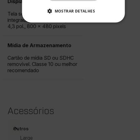
Display
CHINESE
MOSTRAR DETALHES
Tela sensível ao toque
integrada, LCD de tela ampla de
ESTRITAMENTE NECESSÁRIOS
4,3 pol., 800 × 480 pixels
DESEMPENHO
Mídia de Armazenamento
DIRECIONAMENTO
Cartão de mídia SD ou SDHC
removível. Classe 10 ou melhor
FUNCIONALIDADE
recomendado
Estritamente necessários
Desempenho
Direcionamento
Funcionalidade
Acessórios
Os cookies estritamente necessários permitem a
funcionalidade central do website, como login de
Outros
usuário e gestão da conta. O site não pode ser
utilizado corretamente sem os cookies estritamente
Large
necessários.