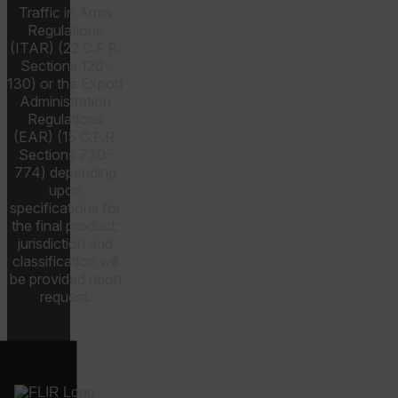
Traffic in Arms
Regulations
(ITAR) (22 C.F.R.
__cf_bm
Sections 120-
130) or the Export
Administration
tdflang
Regulations
(EAR) (15 C.F.R.
Sections 730-
CookieScriptConsent
774) depending
upon
specifications for
the final product;
jurisdiction and
__cf_bm
classification will
be provided upon
request.
xdVisitorId