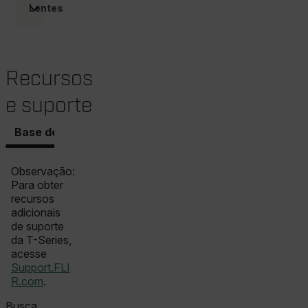
Lentes
.AspNetCore.Correlation.[-
abcdefghijklmnopqrstuvwxyzABCDEFGHIJKLMNOPQRSTUVWXYZ_
Recursos
e suporte
.AspNetCore.OpenIdConnect.Nonce.[-
abcdefghijklmnopqrstuvwxyzABCDEFGHIJKLMNOPQRSTUVWXYZ_
Base de conhecimento
Documentos
Software e 
FPID
Observação:
Para obter
recursos
atgRecSessionId
adicionais
de suporte
da T-Series,
ARRAffinitySameSite
acesse
Support.FLI
R.com
.
Busca