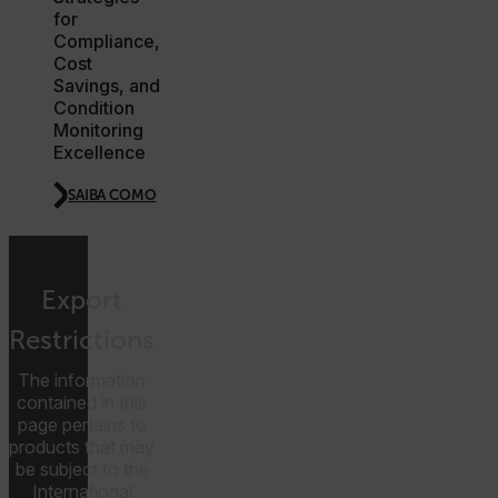
atgRecSessionId
for
Compliance,
Cost
atgRecVisitorId
Savings, and
Condition
Monitoring
UserGlobalization
Excellence
SAIBA COMO
X-Oracle-BMC-LBS-Route
Export
Restrictions
EPiServer_Commerce_AnonymousId
The information
contained in this
page pertains to
products that may
be subject to the
International