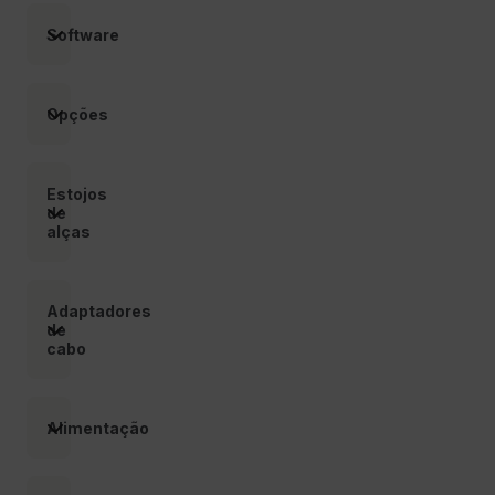
Software
__epiXSRF
Opções
OpenIdConnect.nonce.
[abcdefghijklmnopqrstuvwxyzABCDEFGHIJKLMNOPQRSTUVWXYZ0
Estojos
de
Asset_Gate_Form_[abcdefghijklmnopqrstuvwxyzABCDEFGHIJ
{1-60}
alças
Language
Adaptadores
de
cabo
Alimentação
customer_id