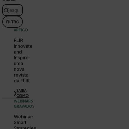
E3SessionID
tdfdomain
FILTRO
ARTIGO
.AspNetCore.Antiforgery.VyLW6ORzMgk
FLIR
Innovate
and
Inspire:
uma
nova
revista
FPLC
da FLIR
SAIBA
COMO
WEBINARS
GRAVADOS
__cf_bm
Webinar:
Smart
Strategies