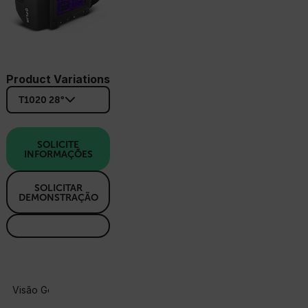
Product Variations
T1020 28°
SOLICITE
INFORMAÇÕES
SOLICITAR
DEMONSTRAÇÃO
Visão Geral Do Produto
Especificações
Acessórios
R