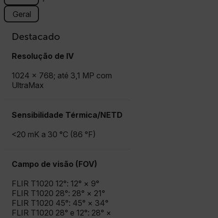
Geral
Destacado
Resolução de IV
1024 × 768; até 3,1 MP com
UltraMax
Sensibilidade Térmica/NETD
<20 mK a 30 °C (86 °F)
Campo de visão (FOV)
FLIR T1020 12°: 12° × 9°
FLIR T1020 28°: 28° × 21°
FLIR T1020 45°: 45° × 34°
FLIR T1020 28° e 12°: 28° ×