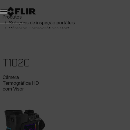
Produtos
Soluções de inspeção portáteis
Câmeras Termográficas Portáteis
T-Series
T1020
T1020
Câmera
Termográfica HD
com Visor