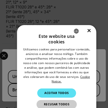
21°, 12° × 9°
FLIR T1020 28° e 45°: 28° ×
21° (lente 28°), 45° × 34°
(lente 45°)
FLIR T1020 28°, 12 °e 45°: 28°
× 21° (lente 28°), 12° × 9°
×
(lente 12°), 45° × 34° (lente
Este website usa
45°)
cookies
ENGLISH
Utilizamos cookies para personalizar conteúdo,
Câmera Digital
Select your preferred country and language from the options 
GERMAN
anúncios e analisar nosso tráfego. Também
Confirm Location
compartilhamos informações sobre o uso do
O campo de visão adapta-se a
FRENCH
nosso site com nossos parceiros de publicidade
lentes de infravermelho
e análise, que podem combiná-las com outras
SPANISH
informações que você forneceu a eles ou que
Available Locations
United States
PORTUGUESE
eles coletaram do uso de seus serviços.
Cookie
Modos de Imagem
Notice.
ITALIAN
Térmico, Thermal MSX, Picture
Brasil
ACEITAR TODOS
KOREAN
in Picture, câmera digital
JAPANESE
RECUSAR TODOS