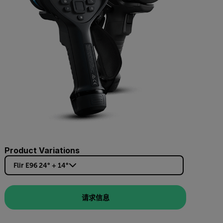
Product Variations
Flir E96 24° + 14°
请求信息