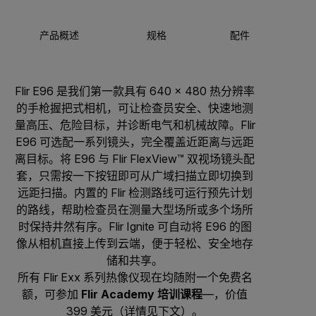
产品概述
规格
配件
Flir E96 是我们第一款具有 640 × 480 热分辨率
的手枪握把式相机，可让检查员安全、快速地测
量高压、危险目标，并诊断电气和机械故障。Flir
E96 可选配一系列镜头，完全覆盖近距离与远距
离目标。将 E96 与 Flir FlexView™ 双视场镜头配
套，只需按一下按钮即可从广域扫描立即切换到
远距扫描。内置的 Flir 检测路线可运行预先计划
的路线，帮助检查员在测量大型场所或多个场所
时保持井然有序。Flir Ignite 可自动将 E96 的图
像从相机直接上传到云端，便于轻松、安全地存
储和共享。
所有 Flir Exx 系列热像仪现在均随附一个免费名
额，可参加
Flir Academy 培训课程
—，价值
399 美元（详情见下文）。