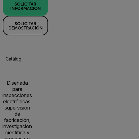
SOLICITAR
INFORMACIÓN
SOLICITAR
DEMOSTRACIÓN
Catálogo De Productos
Especificaciones
Accesorios
R
Diseñada
para
inspecciones
electrónicas,
supervisión
de
fabricación,
investigación
científica y
pruebas no