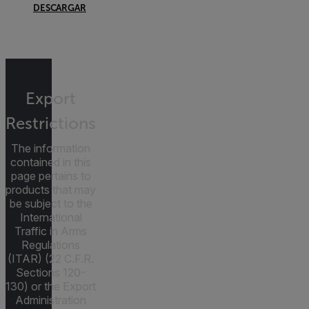
DESCARGAR
Export
Restrictions
The information
contained in this
page pertains to
products that may
be subject to the
International
Traffic in Arms
Regulations
(ITAR) (22 C.F.R.
Sections 120-
130) or the Export
Administration