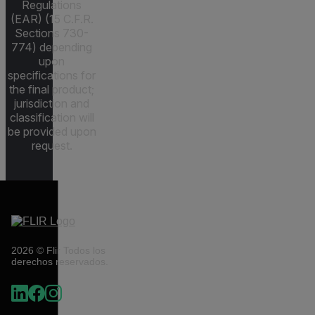
Regulations
(EAR) (15 C.F.R.
Sections 730-
774) depending
upon
specifications for
the final product;
jurisdiction and
classification will
be provided upon
request.
2026 © Flir Todos los
derechos reservados.