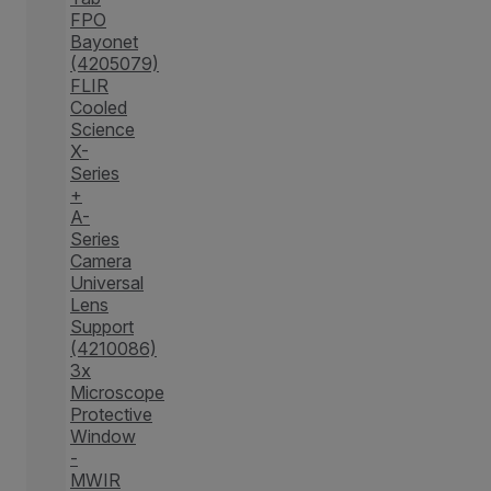
FPO
Bayonet
(4205079)
FLIR
Cooled
Science
X-
Series
+
A-
Series
Camera
Universal
Lens
Support
(4210086)
3x
Microscope
Protective
Window
-
MWIR