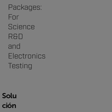
Packages:
For
Science
R&D
and
Electronics
Testing
Solu
ción