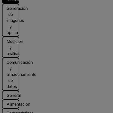
Generación
de
imágenes
y
óptica
Medición
y
análisis
Comunicación
y
almacenamiento
de
datos
General
Alimentación
Características