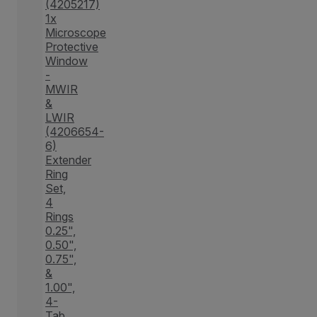
(4205217)
1x
Microscope
Protective
Window
-
MWIR
&
LWIR
(4206654-
6)
Extender
Ring
Set,
4
Rings
0.25",
0.50",
0.75",
&
1.00",
4-
Tab