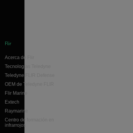
Flir
Acerca de Flir
Tecnologías Teledyne
Teledyne FLIR Defense
OEM de Teledyne FLIR
Flir Marine
Extech
Raymarine
Centro de formación en
infrarrojos