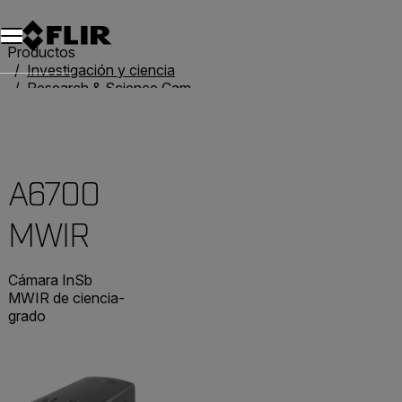
Productos
Investigación y ciencia
Research & Science Cameras
A6700 MWIR
A6700
MWIR
Cámara InSb
MWIR de ciencia-
grado