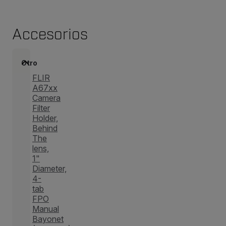
Accesorios
Otro
FLIR
A67xx
Camera
Filter
Holder,
Behind
The
lens,
1"
Diameter,
4-
tab
FPO
Manual
Bayonet