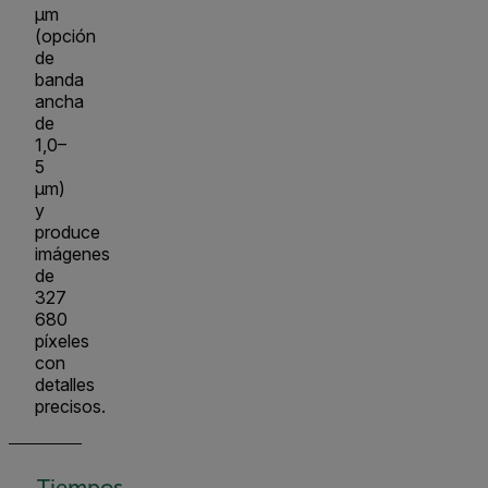
µm
(opción
de
banda
ancha
de
1,0–
5
µm)
y
produce
imágenes
de
327
680
píxeles
con
detalles
precisos.
Tiempos