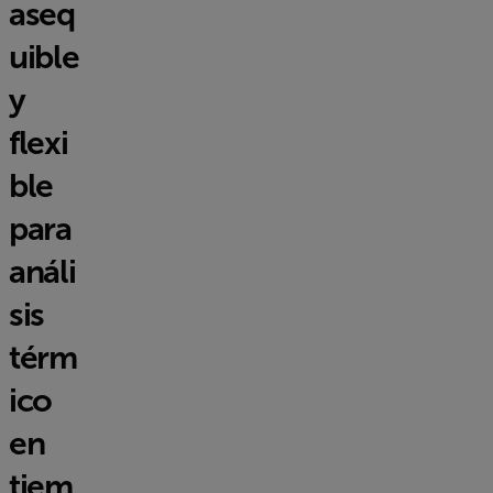
aseq
uible
y
flexi
ble
para
análi
sis
térm
ico
en
tiem